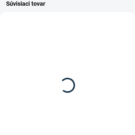
Súvisiaci tovar
SKLADOM
DOSTUPNÉ DO 7-10 DNÍ
(1 KS)
Waldhausen - Vodítko
Waldhausen - Uzlová
Gloomy
ohlávka
8,95 €
6,95 €
Detail
Detail
Kvalitné vodítko pre kone Gloomy
Uzlová ohlávka na kone a poníky
od značky Waldhausen
od značky Waldhausen.