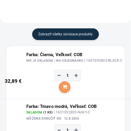
Zobraziť všetky súvisiace produkty
Farba: Čierna, Veľkosť: COB
| 1601092803-BLACK-C
NIE JE SKLADOM / NA OBJEDNÁVKU
−
+
32,89 €
Do košíka
Farba: Tmavo modrá, Veľkosť: COB
| 1601092803-NAVY-C
SKLADOM
(1 KS)
MÔŽEME DORUČIŤ DO:
12.8.2026
−
+