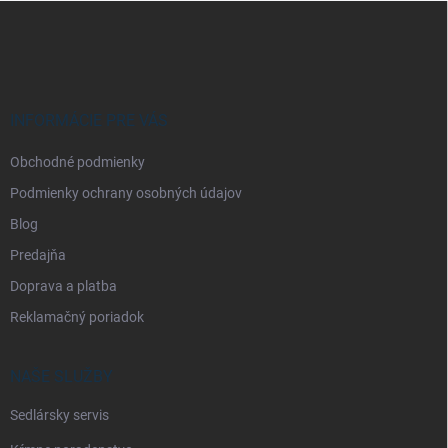
Z
á
p
ä
t
i
INFORMÁCIE PRE VÁS
e
Obchodné podmienky
Podmienky ochrany osobných údajov
Blog
Predajňa
Doprava a platba
Reklamačný poriadok
NAŠE SLUŽBY
Sedlársky servis