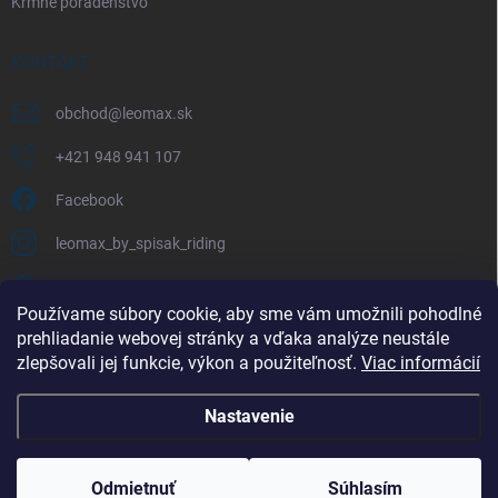
Kŕmne poradenstvo
KONTAKT
obchod
@
leomax.sk
+421 948 941 107
Facebook
leomax_by_spisak_riding
+421 948 941 107
Používame súbory cookie, aby sme vám umožnili pohodlné
prehliadanie webovej stránky a vďaka analýze neustále
FACEBOOK
zlepšovali jej funkcie, výkon a použiteľnosť.
Viac informácií
Nastavenie
Copyright 2026
LEOMAX.SK
. Všetky práva vyhradené.
Odmietnuť
Súhlasím