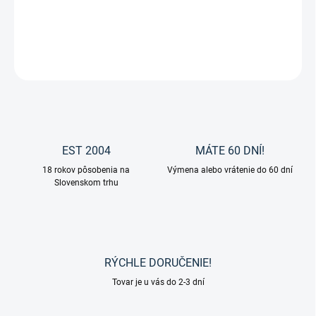
Ohlávka Ryley od značky HV Polo.
DETAILNÉ INFORMÁCIE
OPÝTAŤ SA
EST 2004
MÁTE 60 DNÍ!
18 rokov pôsobenia na
Výmena alebo vrátenie do 60 dní
Slovenskom trhu
RÝCHLE DORUČENIE!
Tovar je u vás do 2-3 dní