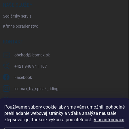
NAŠE SLUŽBY
Sedlársky servis
Kŕmne poradenstvo
KONTAKT
obchod
@
leomax.sk
+421 948 941 107
Facebook
leomax_by_spisak_riding
+421 948 941 107
Používame súbory cookie, aby sme vám umožnili pohodlné
prehliadanie webovej stránky a vďaka analýze neustále
FACEBOOK
zlepšovali jej funkcie, výkon a použiteľnosť.
Viac informácií