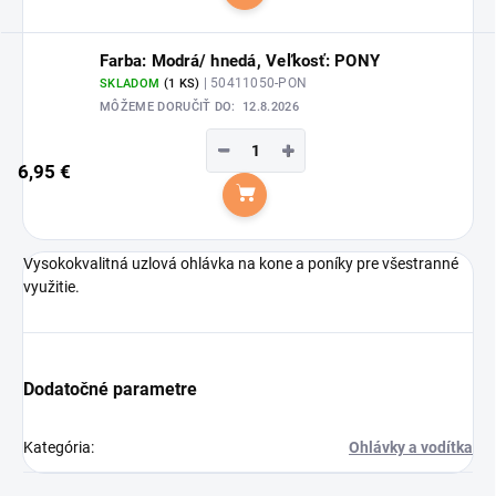
Do košíka
Farba: Modrá/ hnedá, Veľkosť: PONY
| 50411050-PON
SKLADOM
(1 KS)
MÔŽEME DORUČIŤ DO:
12.8.2026
−
+
6,95 €
Do košíka
Vysokokvalitná uzlová ohlávka na kone a poníky pre všestranné
využitie.
Dodatočné parametre
Kategória
:
Ohlávky a vodítka