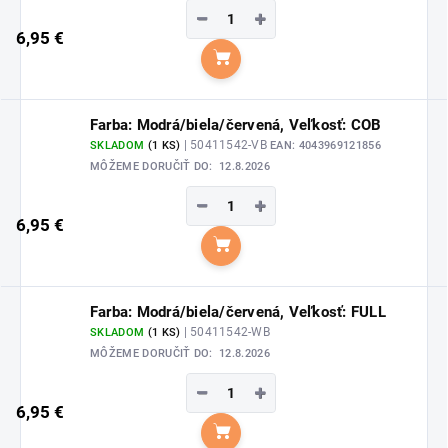
−
+
6,95 €
Do košíka
Farba: Modrá/biela/červená, Veľkosť: COB
| 50411542-VB
SKLADOM
(1 KS)
EAN:
4043969121856
MÔŽEME DORUČIŤ DO:
12.8.2026
−
+
6,95 €
Do košíka
Farba: Modrá/biela/červená, Veľkosť: FULL
| 50411542-WB
SKLADOM
(1 KS)
MÔŽEME DORUČIŤ DO:
12.8.2026
−
+
6,95 €
Do košíka