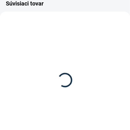
Súvisiaci tovar
DOSTUPNÉ DO 7-10 DNÍ
DOSTUPNÉ DO 15 PRACOVNÝCH DNÍ
Waldhausen - Vodítko
Waldhausen - Vodítko
Gloomy
western 3m
8,95 €
29,95 €
Detail
Detail
Kvalitné vodítko pre kone Gloomy
Pevné hrubé vodítko od značky
od značky Waldhausen
Waldhausen.