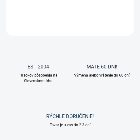
Uzlová ohlávka na kone a poníky od značky Waldhausen.
DETAILNÉ INFORMÁCIE
OPÝTAŤ SA
EST 2004
MÁTE 60 DNÍ!
18 rokov pôsobenia na
Výmena alebo vrátenie do 60 dní
Slovenskom trhu
RÝCHLE DORUČENIE!
Tovar je u vás do 2-3 dní