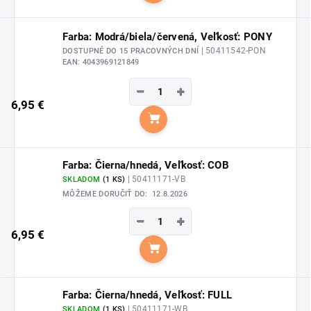
Farba: Modrá/biela/červená, Veľkosť: PONY
| 50411542-PON
DOSTUPNÉ DO 15 PRACOVNÝCH DNÍ
EAN:
4043969121849
−
+
6,95 €
Do košíka
Farba: Čierna/hnedá, Veľkosť: COB
| 50411171-VB
SKLADOM
(1 KS)
MÔŽEME DORUČIŤ DO:
12.8.2026
−
+
6,95 €
Do košíka
Farba: Čierna/hnedá, Veľkosť: FULL
| 50411171-WB
SKLADOM
(1 KS)