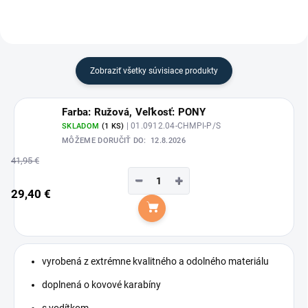
Zobraziť všetky súvisiace produkty
Farba: Ružová, Veľkosť: PONY
| 01.0912.04-CHMPI-P/S
SKLADOM
(1 KS)
MÔŽEME DORUČIŤ DO:
12.8.2026
41,95 €
−
+
29,40 €
Do košíka
vyrobená z extrémne kvalitného a odolného materiálu
doplnená o kovové karabíny
s vodítkom