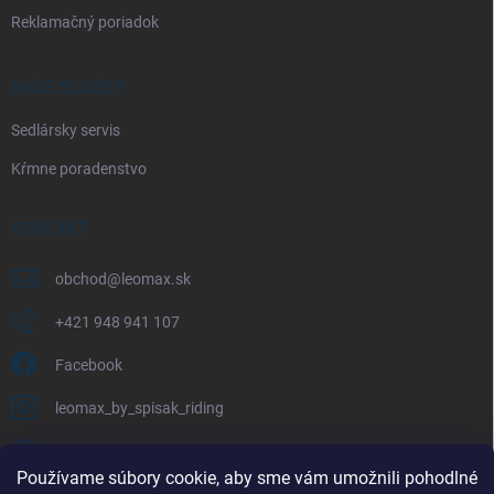
Reklamačný poriadok
NAŠE SLUŽBY
Sedlársky servis
Kŕmne poradenstvo
KONTAKT
obchod
@
leomax.sk
+421 948 941 107
Facebook
leomax_by_spisak_riding
+421 948 941 107
Používame súbory cookie, aby sme vám umožnili pohodlné