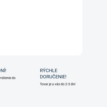
ke jazdecké nohavice Sandy od značky HV Polo.
ILNÉ INFORMÁCIE
OPÝTAŤ SA
NÍ!
RÝCHLE
DORUČENIE!
rátenie do
Tovar je u vás do 2-3 dní