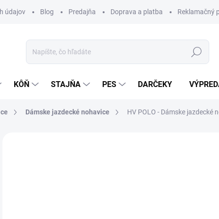
h údajov
Blog
Predajňa
Doprava a platba
Reklamačný p
Hľadať
KÔŇ
STAJŇA
PES
DARČEKY
VÝPRED
ice
Dámske jazdecké nohavice
HV POLO - Dámske jazdecké n
Neohodnotené
Podrobnosti hodnotenia
ZNAČKA:
HV
VÝPREDAJ
13
Jedn
Z
cena