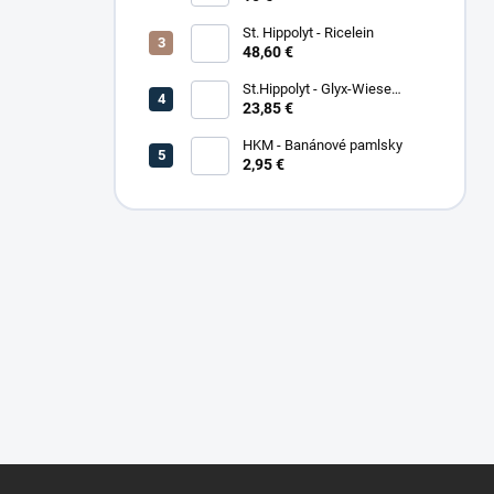
St. Hippolyt - Ricelein
48,60 €
St.Hippolyt - Glyx-Wiese
Seniorfaser
23,85 €
HKM - Banánové pamlsky
2,95 €
Z