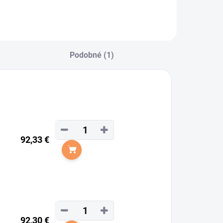
Podobné (1)
−
+
92,33 €
Do košíka
−
+
92,30 €