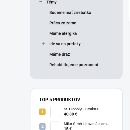
Témy
Budeme mať žriebätko
Práca zo zeme
Máme alergika
Ide sa na preteky
Máme úraz
Rehabilitujeme po zranení
TOP 5 PRODUKTOV
St. Hippolyt - Struktur
Energetikum
40,80 €
Miko-Stroh Lisovaná slama
15 €