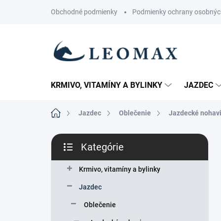
Prejsť
Obchodné podmienky
Podmienky ochrany osobnýc
na
obsah
KRMIVO, VITAMÍNY A BYLINKY
JAZDEC
Domov
Jazdec
Oblečenie
Jazdecké nohav
B
Kategórie
o
Preskočiť
č
kategórie
n
Krmivo, vitamíny a bylinky
ý
Jazdec
p
a
Oblečenie
n