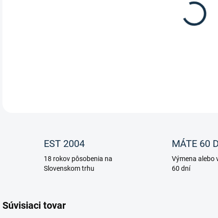
Dáms
DETA
EST 2004
MÁTE 60 D
18 rokov pôsobenia na
Výmena alebo v
Slovenskom trhu
60 dní
Súvisiaci tovar