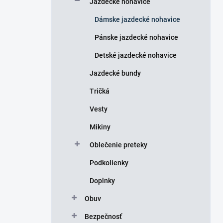
Jazdecké nohavice
e
l
Dámske jazdecké nohavice
Pánske jazdecké nohavice
Detské jazdecké nohavice
Jazdecké bundy
Tričká
Vesty
Mikiny
Oblečenie preteky
Podkolienky
Doplnky
Obuv
Bezpečnosť