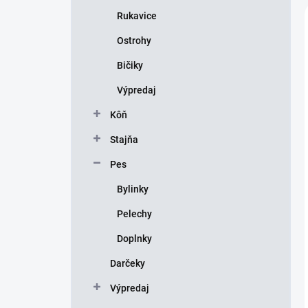
Rukavice
Ostrohy
Bičiky
Výpredaj
Kôň
Stajňa
Pes
Bylinky
Pelechy
Doplnky
Darčeky
Výpredaj