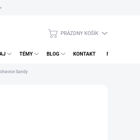
oriadok
PRÁZDNY KOŠÍK
NÁKUPNÝ
KOŠÍK
AJ
TÉMY
BLOG
KONTAKT
NOVINKY
ohavice Sandy
 POLO
1,90 €
od
92,30 €
otková
voľte variant
: