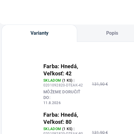
kontrola každého
kroku
Varianty
Popis
Farba: Hnedá,
Veľkosť: 42
SKLADOM
(1 KS)
|
131,90 €
0201092820-DTEAK-42
MÔŽEME DORUČIŤ
DO:
11.8.2026
Farba: Hnedá,
Veľkosť: 80
SKLADOM
(1 KS)
|
131,90 €
0201092820-DTEAK-80