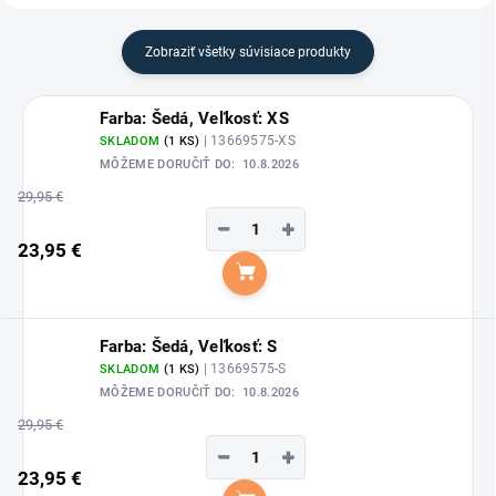
Zobraziť všetky súvisiace produkty
Farba: Šedá, Veľkosť: XS
| 13669575-XS
SKLADOM
(1 KS)
MÔŽEME DORUČIŤ DO:
10.8.2026
29,95 €
−
+
23,95 €
Do košíka
Farba: Šedá, Veľkosť: S
| 13669575-S
SKLADOM
(1 KS)
MÔŽEME DORUČIŤ DO:
10.8.2026
29,95 €
−
+
23,95 €