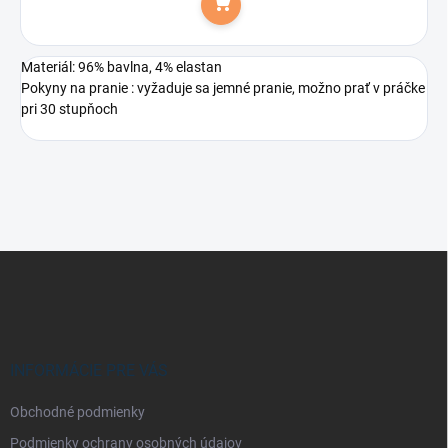
Do košíka
Materiál: 96% bavlna, 4% elastan
Pokyny na pranie : vyžaduje sa jemné pranie, možno prať v práčke
pri 30 stupňoch
Z
á
p
ä
t
i
INFORMÁCIE PRE VÁS
e
Obchodné podmienky
Podmienky ochrany osobných údajov