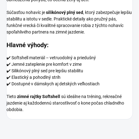
Súčasťou nohavíc je
silikónový plný sed
, ktorý zabezpečuje lepšiu
stabilitu a istotu v sedle. Praktické detaily ako pružný pás,
funkčné vrecká či kvalitné spracovanie robia z týchto nohavíc
spoľahlivého partnera na zimné jazdenie.
Hlavné výhody:
✔️ Softshell materiál – vetruodolný a priedušný
✔️ Jemné zateplenie pre komfort v zime
✔️ Silikónový plný sed pre lepšiu stabilitu
✔️ Elastický a pohodlný strih
✔️ Dostupné v dámskych aj detských veľkostiach
Tieto
zimné rajtky Softshell
sú ideálne na tréning, rekreačné
jazdenie aj každodennú starostlivosť o kone počas chladného
obdobia.