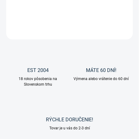
flexibilita a istota v sedle
DETAILNÉ INFORMÁCIE
OPÝTAŤ SA
EST 2004
MÁTE 60 DNÍ!
18 rokov pôsobenia na
Výmena alebo vrátenie do 60 dní
Slovenskom trhu
RÝCHLE DORUČENIE!
Tovar je u vás do 2-3 dní