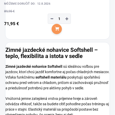
MÔŽEME DORUČIŤ DO:
12.8.2026
89,95 €
−
+
71,95 €
Do košíka
Zimné jazdecké nohavice Softshell –
teplo, flexibilita a istota v sedle
Zimné jazdecké nohavice Softshell
sú ideálnou voľbou pre
jazdcov, ktorí chcú jazdiť komfortne aj počas chladných mesiacov.
Vďaka funkčnému
softshell materiálu
poskytujú spoľahlivú
ochranu pred vetrom a chladom, pričom si zachovávajú pružnosť
a priedušnosť potrebnú pre aktívny pohyb v sedle.
Vnútorná jemne zateplená vrstva príjemne hreje a zároveň
odvádza vlhkosť, takže sa budete cítiť pohodlne počas tréningu aj
práce v stajni. Elastický materiál sa prispôsobí postave bez
obmedzenia pohybu, čo ocenia ženy aj deti.