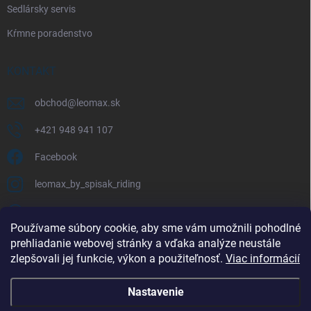
Sedlársky servis
Kŕmne poradenstvo
KONTAKT
obchod
@
leomax.sk
+421 948 941 107
Facebook
leomax_by_spisak_riding
+421 948 941 107
Používame súbory cookie, aby sme vám umožnili pohodlné
prehliadanie webovej stránky a vďaka analýze neustále
FACEBOOK
zlepšovali jej funkcie, výkon a použiteľnosť.
Viac informácií
Nastavenie