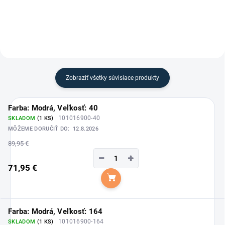
tepelnú ochranu, pohodlie a
profesionálny vzhľad aj v
chladnom...
Zobraziť všetky súvisiace produkty
Farba: Modrá, Veľkosť: 40
| 101016900-40
SKLADOM
(1 KS)
MÔŽEME DORUČIŤ DO:
12.8.2026
89,95 €
−
+
71,95 €
Do košíka
Farba: Modrá, Veľkosť: 164
| 101016900-164
SKLADOM
(1 KS)