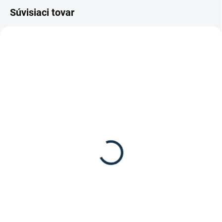
Súvisiaci tovar
MOMENTÁLNE NEDOSTUPNÉ
DOSTUPNÉ DO 15 PRACOVNÝCH DNÍ
Waldhausen - Zimný
Roeckl - Zimné jazdecké
kabát Saphira Advanced
rukavice "WELDON"
199,95 €
39,90 €
Detail
Detail
Waldhausen zimný jazdecký
Teplé zimné jazdecké rukavice
kabát Saphira Advanced je
WELDON od značky Roeckl.
prémiový kabát navrhnutý pre
jazdcov, ktorí chcú maximálnu