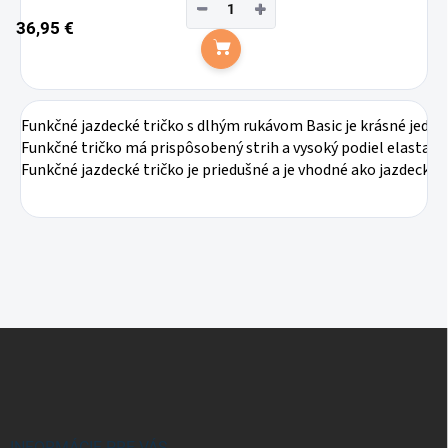
−
+
36,95 €
Do košíka
Funkčné jazdecké tričko s dlhým rukávom Basic je krásné jedn
Funkčné tričko má prispôsobený strih a vysoký podiel elastanu z
Funkčné jazdecké tričko je priedušné a je vhodné ako jazdecký 
Z
á
p
ä
t
i
INFORMÁCIE PRE VÁS