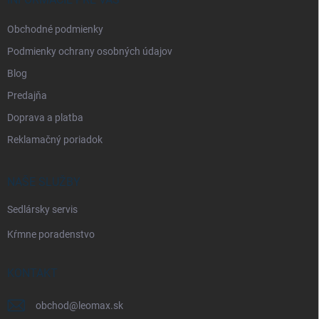
e
Obchodné podmienky
Podmienky ochrany osobných údajov
Blog
Predajňa
Doprava a platba
Reklamačný poriadok
NAŠE SLUŽBY
Sedlársky servis
Kŕmne poradenstvo
KONTAKT
obchod
@
leomax.sk