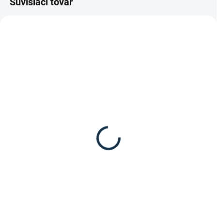
Súvisiaci tovar
SKLADOM
VYPREDANÉ
(1 KS)
Waldhausen - Jazdecké
Waldhausen - Jazdecká
podkolienky Karo
vesta Heerlen
8,95 €
69,95 €
Detail
Detail
Jazdecké podkolienky Karo z
Waldhausen - Jazdecká vesta
mäkkej bavlny od značky
Heerlen je ultraľahká prešívaná
Waldhausen.
vesta v páperovom vzhľade.