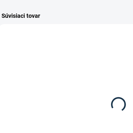
Súvisiaci tovar
VÝPREDAJ
SKLADOM
MOMENTÁLNE
(1 KS)
NEDOSTUPNÉ
HKM - Zimné
Waldhausen -
dámske
Zimná
jazdecké
jazdecká
nohavice
49,98 €
bunda Ontario
179,95 €
Softshell
Sibiria
Detail
Detail