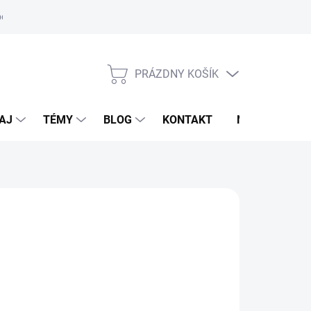
oriadok
PRÁZDNY KOŠÍK
NÁKUPNÝ
KOŠÍK
AJ
TÉMY
BLOG
KONTAKT
NOVINKY
LDHAUSEN
,95 €
otková
voľte variant
: