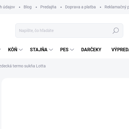
h údajov
Blog
Predajňa
Doprava a platba
Reklamačný p
Hľadať
KÔŇ
STAJŇA
PES
DARČEKY
VÝPRED
zdecká termo sukňa Lotta
Neohodnotené
Podrobnosti hodnotenia
ZNAČKA:
WA
59
Jedn
Z
cena