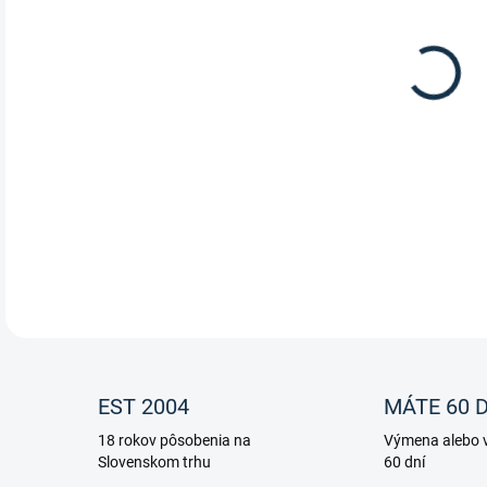
Wald
dni.
DETA
EST 2004
MÁTE 60 D
18 rokov pôsobenia na
Výmena alebo v
Slovenskom trhu
60 dní