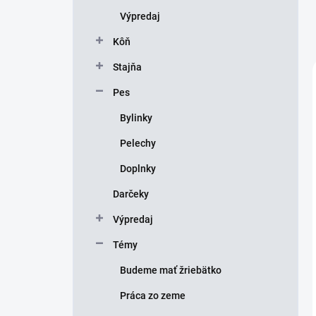
Výpredaj
Kôň
Stajňa
Pes
Bylinky
Pelechy
Doplnky
Darčeky
Výpredaj
Témy
Budeme mať žriebätko
Práca zo zeme