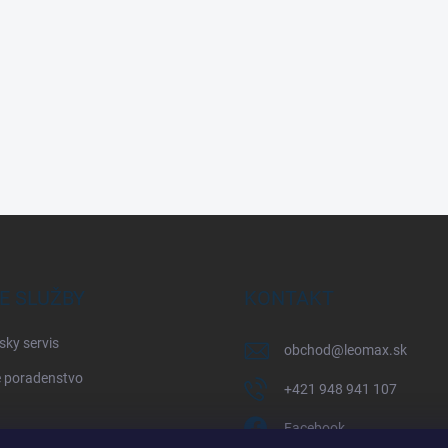
E SLUŽBY
KONTAKT
sky servis
obchod
@
leomax.sk
 poradenstvo
+421 948 941 107
Facebook