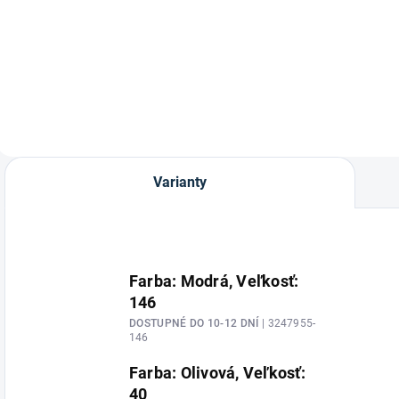
Zimné dámske
Zimná bunda na
jazdecká nohavice
jazdenie Ontario od
Softshell Sibiria od
značky
značky HKM.
Waldhausen.
Varianty
Farba: Modrá, Veľkosť:
146
DOSTUPNÉ DO 10-12 DNÍ
| 3247955-
146
Farba: Olivová, Veľkosť:
40