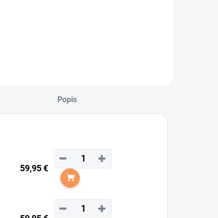
Popis
−
+
59,95 €
Do košíka
−
+