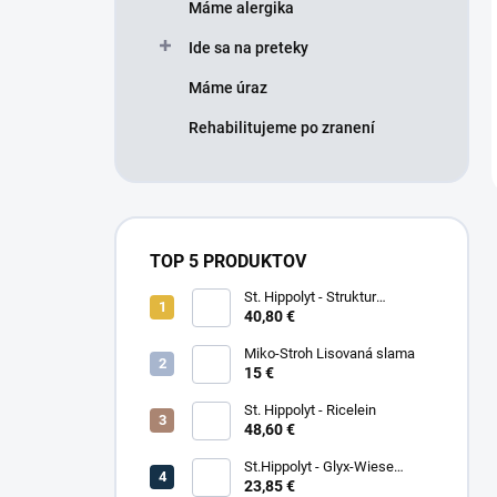
Máme alergika
Ide sa na preteky
Máme úraz
Rehabilitujeme po zranení
TOP 5 PRODUKTOV
St. Hippolyt - Struktur
Energetikum
40,80 €
Miko-Stroh Lisovaná slama
15 €
St. Hippolyt - Ricelein
48,60 €
St.Hippolyt - Glyx-Wiese
Seniorfaser
23,85 €