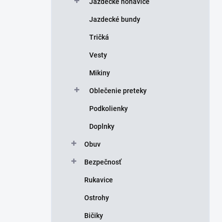
Jazdecké nohavice
e
l
Jazdecké bundy
Tričká
Vesty
Mikiny
Oblečenie preteky
Podkolienky
Doplnky
Obuv
Bezpečnosť
Rukavice
Ostrohy
Bičiky