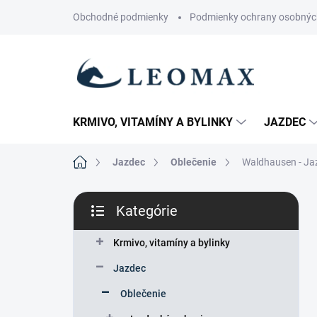
Prejsť
Obchodné podmienky
Podmienky ochrany osobnýc
na
obsah
KRMIVO, VITAMÍNY A BYLINKY
JAZDEC
Domov
Jazdec
Oblečenie
Waldhausen - Ja
B
Kategórie
o
Preskočiť
č
kategórie
n
Krmivo, vitamíny a bylinky
ý
Jazdec
p
a
Oblečenie
n