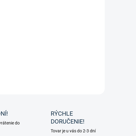
hausen - Jazdecká termo sukňa Lotta ideálne na studené
ILNÉ INFORMÁCIE
OPÝTAŤ SA
NÍ!
RÝCHLE
DORUČENIE!
rátenie do
Tovar je u vás do 2-3 dní