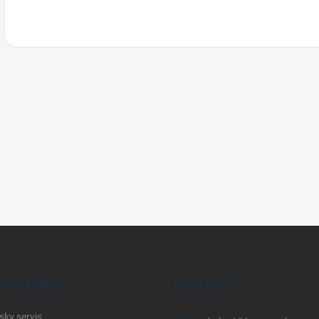
E SLUŽBY
KONTAKT
sky servis