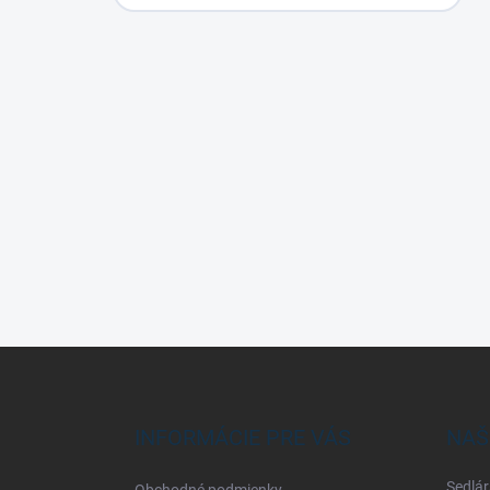
Z
á
p
ä
INFORMÁCIE PRE VÁS
NAŠ
t
i
Sedlár