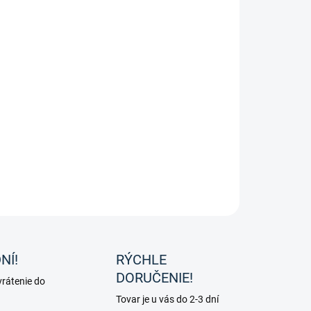
 gumené žbílko od značky Waldhausen
ILNÉ INFORMÁCIE
OPÝTAŤ SA
NÍ!
RÝCHLE
DORUČENIE!
rátenie do
Tovar je u vás do 2-3 dní