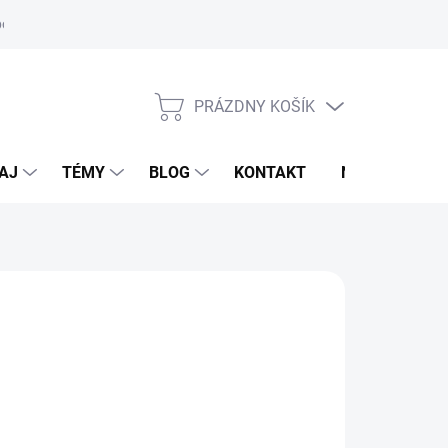
oriadok
PRÁZDNY KOŠÍK
NÁKUPNÝ
KOŠÍK
AJ
TÉMY
BLOG
KONTAKT
NOVINKY
95 €
otková
voľte variant
: