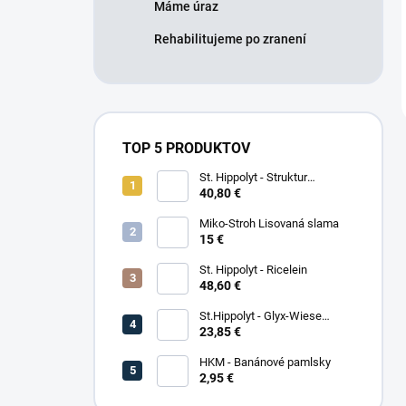
Máme úraz
Rehabilitujeme po zranení
TOP 5 PRODUKTOV
St. Hippolyt - Struktur
Energetikum
40,80 €
Miko-Stroh Lisovaná slama
15 €
St. Hippolyt - Ricelein
48,60 €
St.Hippolyt - Glyx-Wiese
Seniorfaser
23,85 €
HKM - Banánové pamlsky
2,95 €