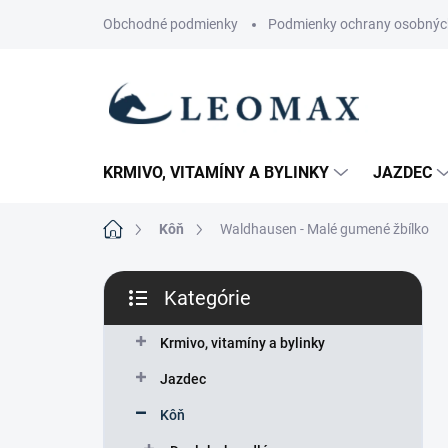
Prejsť
Obchodné podmienky
Podmienky ochrany osobnýc
na
obsah
KRMIVO, VITAMÍNY A BYLINKY
JAZDEC
Domov
Kôň
Waldhausen - Malé gumené žbílko
B
Kategórie
o
Preskočiť
č
kategórie
n
Krmivo, vitamíny a bylinky
ý
Jazdec
p
a
Kôň
n