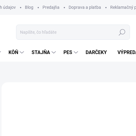
h údajov
Blog
Predajňa
Doprava a platba
Reklamačný p
Hľadať
KÔŇ
STAJŇA
PES
DARČEKY
VÝPRED
Neohodnotené
Podrobnosti hodnotenia
4,
Jedn
Z
cena