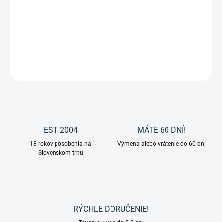
Jazdecké legíny s vysokým pásom Hanna High Waist od značky
Waldhausen
DETAILNÉ INFORMÁCIE
OPÝTAŤ SA
EST 2004
MÁTE 60 DNÍ!
18 rokov pôsobenia na
Výmena alebo vrátenie do 60 dní
Slovenskom trhu
RÝCHLE DORUČENIE!