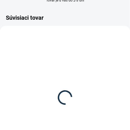
Tovar je u vás do 2-3 dní
Súvisiaci tovar
VÝPREDAJ
VYPREDANÉ
Suedwind - Kožené
topánky "Oxford ULTIMA
RS"
69,90 €
Detail
Suedwind - Kozene topanky