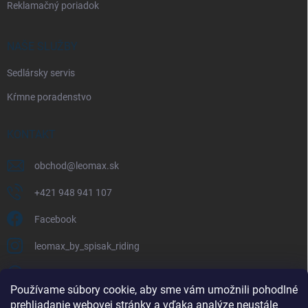
Reklamačný poriadok
NAŠE SLUŽBY
Sedlársky servis
Kŕmne poradenstvo
KONTAKT
obchod
@
leomax.sk
+421 948 941 107
Facebook
leomax_by_spisak_riding
+421 948 941 107
Používame súbory cookie, aby sme vám umožnili pohodlné
prehliadanie webovej stránky a vďaka analýze neustále