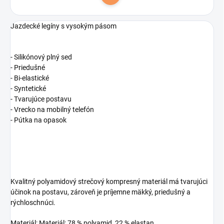
Do košíka
Jazdecké legíny s vysokým pásom
- Silikónový plný sed
- Priedušné
- Bi-elastické
- Syntetické
- Tvarujúce postavu
- Vrecko na mobilný telefón
- Pútka na opasok
Kvalitný polyamidový strečový kompresný materiál má tvarujúci
účinok na postavu, zároveň je príjemne mäkký, priedušný a
rýchloschnúci.
Materiál: Materiál: 78 % polyamid, 22 % elastan