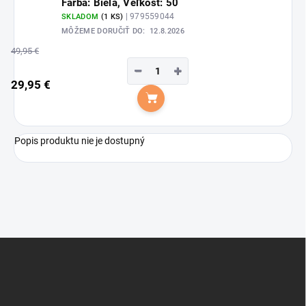
Farba: Biela, Veľkosť: 50
| 979559044
SKLADOM
(1 KS)
MÔŽEME DORUČIŤ DO:
12.8.2026
49,95 €
−
+
29,95 €
Do košíka
Popis produktu nie je dostupný
Z
á
p
ä
t