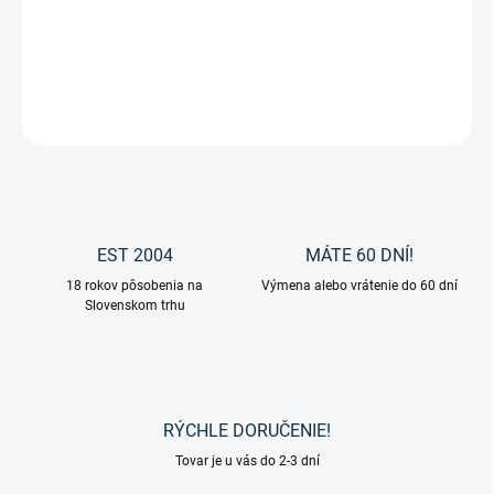
Zvoľte variant
cena:
Pánske jazdecké nohavice "Clarino" od značky Ekkia.
OPÝTAŤ SA
EST 2004
MÁTE 60 DNÍ!
18 rokov pôsobenia na
Výmena alebo vrátenie do 60 dní
Slovenskom trhu
RÝCHLE DORUČENIE!
Tovar je u vás do 2-3 dní