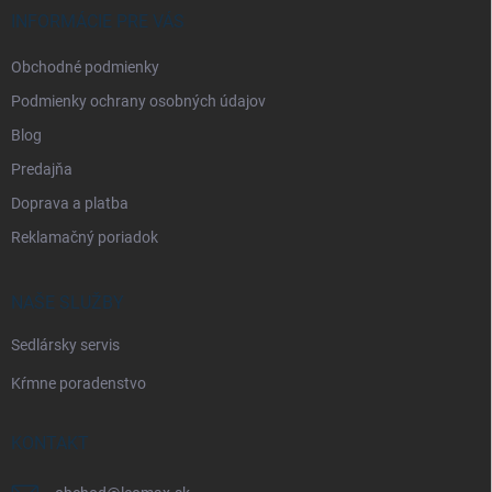
i
INFORMÁCIE PRE VÁS
e
Obchodné podmienky
Podmienky ochrany osobných údajov
Blog
Predajňa
Doprava a platba
Reklamačný poriadok
NAŠE SLUŽBY
Sedlársky servis
Kŕmne poradenstvo
KONTAKT