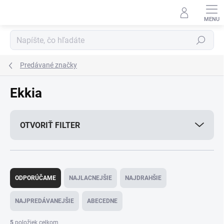
Prejsť
na
obsah
Hľadať
Predávané značky
Ekkia
OTVORIŤ FILTER
R
a
ODPORÚČAME
NAJLACNEJŠIE
NAJDRAHŠIE
d
e
NAJPREDÁVANEJŠIE
ABECEDNE
n
i
5
položiek celkom