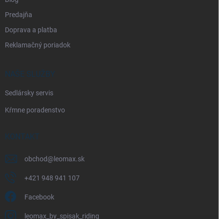
i
Predajňa
s
u
Doprava a platba
Reklamačný poriadok
NAŠE SLUŽBY
Sedlársky servis
Kŕmne poradenstvo
KONTAKT
obchod
@
leomax.sk
+421 948 941 107
Facebook
leomax_by_spisak_riding