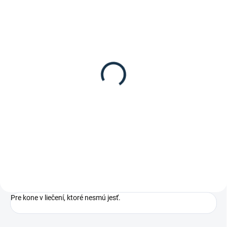
SKLADOM
(1 KS)
Waldhausen - Náhubok
23,95 €
Detail
Náhubok proti prejedaniu sa od
značky Waldhausen.
Pre kone v liečení, ktoré nesmú jesť.