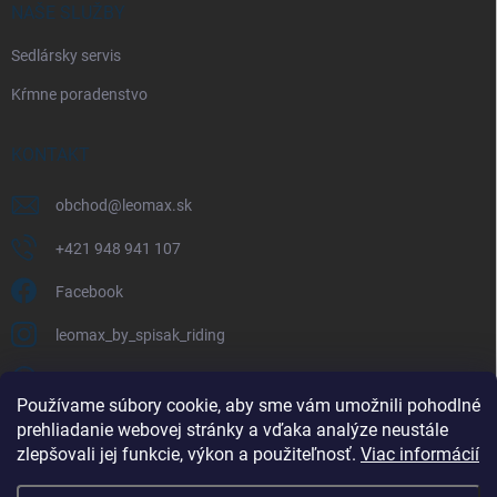
NAŠE SLUŽBY
Sedlársky servis
Kŕmne poradenstvo
KONTAKT
obchod
@
leomax.sk
+421 948 941 107
Facebook
leomax_by_spisak_riding
+421 948 941 107
Používame súbory cookie, aby sme vám umožnili pohodlné
prehliadanie webovej stránky a vďaka analýze neustále
FACEBOOK
zlepšovali jej funkcie, výkon a použiteľnosť.
Viac informácií