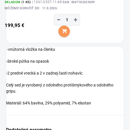
| 1361-3357-11-48
SKLADOM
(1 KS)
EAN:
4047182653699
MÔŽEME DORUČIŤ DO:
11.8.2026
−
+
199,95 €
Do košíka
-vnútorná vložka na členku
-široké pútka na opasok
-2 predné vrecká a 2 v zadnej časti nohavíc.
Celý sed je vyrobený z odolného protišmykového a odolného
gripu.
Materiál: 64% bavlna, 29% polyamid, 7% elastan
Dodatočné parametre