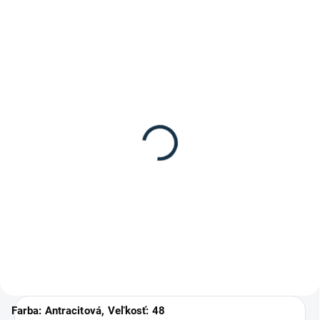
SKLADOM
(1 KS)
Waldhausen - Pánske
šporne set
12,95 €
Detail
Farba: Antracitová, Veľkosť: 48