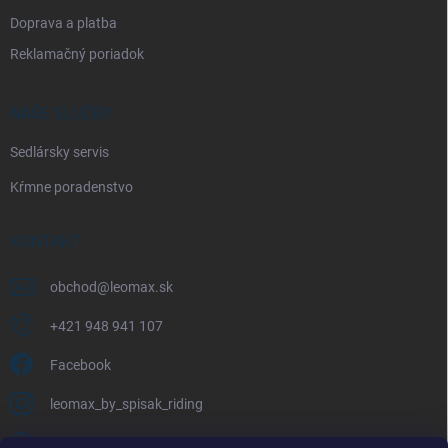
Doprava a platba
Reklamačný poriadok
NAŠE SLUŽBY
Sedlársky servis
Kŕmne poradenstvo
KONTAKT
obchod
@
leomax.sk
+421 948 941 107
Facebook
leomax_by_spisak_riding
+421 948 941 107