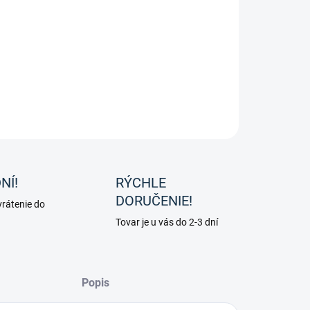
o pre kone so širokým chrbtom Wintec HART 500
tranne sedlo WIDE
ILNÉ INFORMÁCIE
OPÝTAŤ SA
NÍ!
RÝCHLE
DORUČENIE!
rátenie do
Tovar je u vás do 2-3 dní
Popis