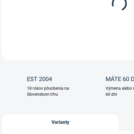
Sedl
Všes
DETA
EST 2004
MÁTE 60 D
18 rokov pôsobenia na
Výmena alebo v
Slovenskom trhu
60 dní
Varianty