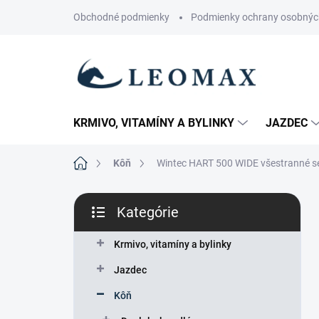
Prejsť
Obchodné podmienky
Podmienky ochrany osobnýc
na
obsah
KRMIVO, VITAMÍNY A BYLINKY
JAZDEC
Domov
Kôň
Wintec HART 500 WIDE všestranné s
B
Kategórie
o
Preskočiť
č
kategórie
n
Krmivo, vitamíny a bylinky
ý
Jazdec
p
a
Kôň
n