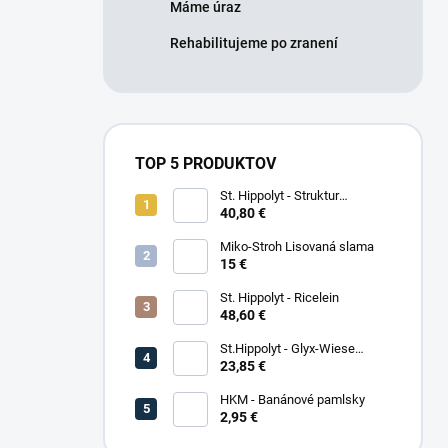
Máme úraz
Rehabilitujeme po zranení
TOP 5 PRODUKTOV
St. Hippolyt - Struktur
Energetikum
40,80 €
Miko-Stroh Lisovaná slama
15 €
St. Hippolyt - Ricelein
48,60 €
St.Hippolyt - Glyx-Wiese
Seniorfaser
23,85 €
HKM - Banánové pamlsky
2,95 €