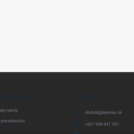
E SLUŽBY
KONTAKT
sky servis
obchod
@
leomax.sk
 poradenstvo
+421 948 941 107