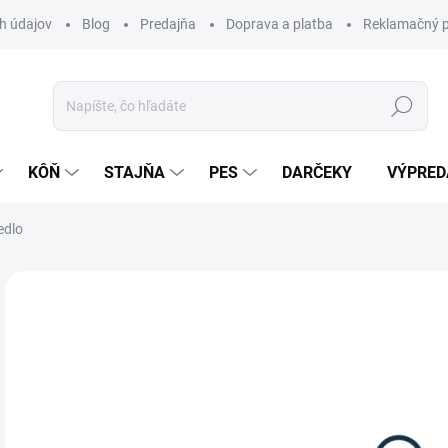
h údajov
Blog
Predajňa
Doprava a platba
Reklamačný p
Hľadať
KÔŇ
STAJŇA
PES
DARČEKY
VÝPRED
edlo
Neohodnotené
Podrobnosti hodnotenia
ZNAČKA:
WI
88
Jedn
Z
cena