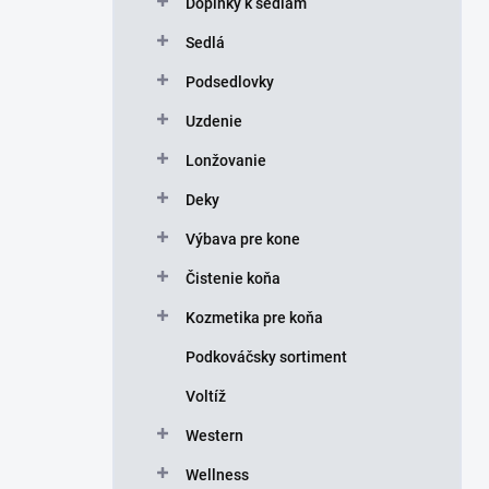
Doplnky k sedlám
e
l
Sedlá
Podsedlovky
Uzdenie
Lonžovanie
Deky
Výbava pre kone
Čistenie koňa
Kozmetika pre koňa
Podkováčsky sortiment
Voltíž
Western
Wellness