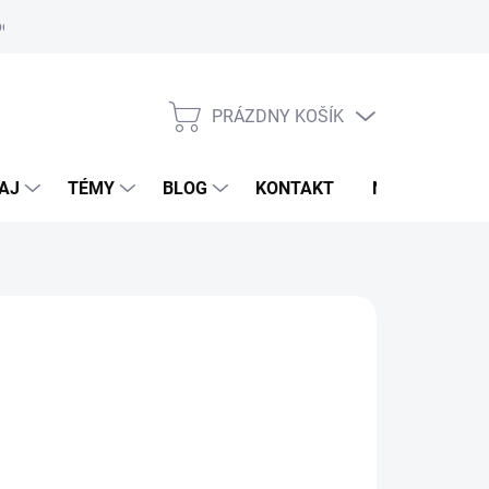
oriadok
PRÁZDNY KOŠÍK
NÁKUPNÝ
KOŠÍK
AJ
TÉMY
BLOG
KONTAKT
NOVINKY
NTEC
9,95 €
otková
voľte variant
: