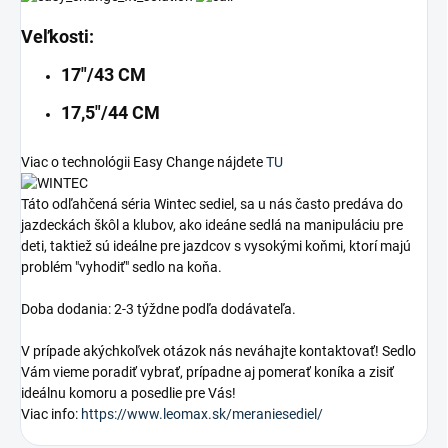
Veľkosti:
17"/43 CM
17,5"/44 CM
Viac o technológii Easy Change nájdete
TU
Táto odľahčená séria Wintec sediel, sa u nás často predáva do
jazdeckách škôl a klubov, ako ideáne sedlá na manipuláciu pre
deti, taktiež sú ideálne pre jazdcov s vysokými koňmi, ktorí majú
problém "vyhodiť" sedlo na koňa.
Doba dodania: 2-3 týždne podľa dodávateľa.
V prípade akýchkoľvek otázok nás neváhajte kontaktovať! Sedlo
Vám vieme poradiť vybrať, prípadne aj pomerať koníka a zisiť
ideálnu komoru a posedlie pre Vás!
Viac info:
https://www.leomax.sk/meraniesediel/