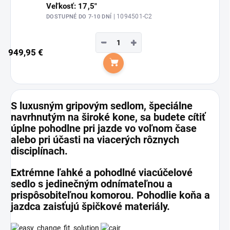
Veľkosť: 17,5"
| 1094501-C2
DOSTUPNÉ DO 7-10 DNÍ
−
+
949,95 €
Do košíka
S luxusným gripovým sedlom, špeciálne
navrhnutým na široké kone, sa budete cítiť
úplne pohodlne pri jazde vo voľnom čase
alebo pri účasti na viacerých rôznych
disciplínach.
Extrémne ľahké a pohodlné viacúčelové
sedlo s jedinečným odnímateľnou a
prispôsobiteľnou komorou. Pohodlie koňa a
jazdca zaisťujú špičkové materiály.