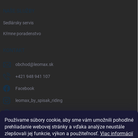
NAŠE SLUŽBY
Sedlársky servis
Kŕmne poradenstvo
KONTAKT
obchod
@
leomax.sk
+421 948 941 107
Facebook
leomax_by_spisak_riding
+421 948 941 107
Používame súbory cookie, aby sme vám umožnili pohodlné
prehliadanie webovej stránky a vďaka analýze neustále
FACEBOOK
zlepšovali jej funkcie, výkon a použiteľnosť.
Viac informácií