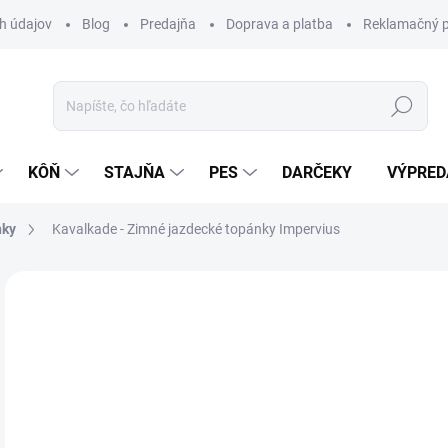
h údajov
Blog
Predajňa
Doprava a platba
Reklamačný p
Hľadať
KÔŇ
STAJŇA
PES
DARČEKY
VÝPRED
nky
Kavalkade - Zimné jazdecké topánky Impervius
Neohodnotené
Podrobnosti hodnotenia
ZNAČKA:
KA
13
Jedn
Z
cena