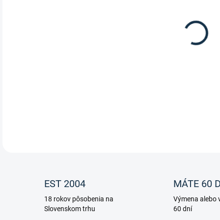
Zimn
DETA
EST 2004
MÁTE 60 D
18 rokov pôsobenia na
Výmena alebo v
Slovenskom trhu
60 dní