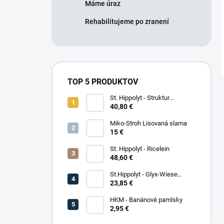
Máme úraz
Rehabilitujeme po zranení
TOP 5 PRODUKTOV
St. Hippolyt - Struktur
Energetikum
40,80 €
Miko-Stroh Lisovaná slama
15 €
St. Hippolyt - Ricelein
48,60 €
St.Hippolyt - Glyx-Wiese
Seniorfaser
23,85 €
HKM - Banánové pamlsky
2,95 €