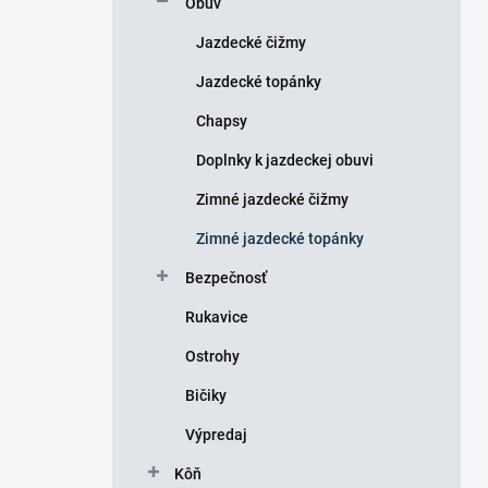
Obuv
e
l
Jazdecké čižmy
Jazdecké topánky
Chapsy
Doplnky k jazdeckej obuvi
Zimné jazdecké čižmy
Zimné jazdecké topánky
Bezpečnosť
Rukavice
Ostrohy
Bičiky
Výpredaj
Kôň