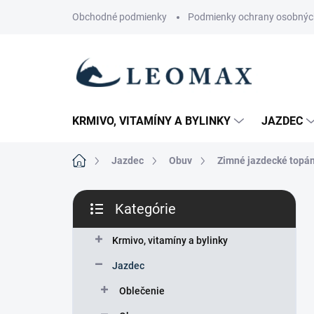
Prejsť
Obchodné podmienky
Podmienky ochrany osobnýc
na
obsah
KRMIVO, VITAMÍNY A BYLINKY
JAZDEC
Domov
Jazdec
Obuv
Zimné jazdecké topá
B
Kategórie
o
Preskočiť
č
kategórie
n
Krmivo, vitamíny a bylinky
ý
Jazdec
p
a
Oblečenie
n