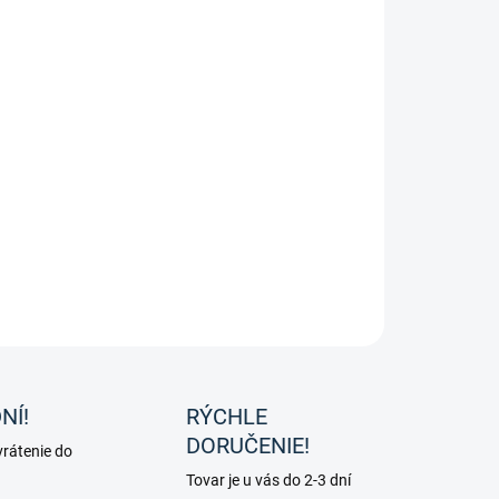
é jazdecké topánky Impervius od značky Kavalkade.
ILNÉ INFORMÁCIE
OPÝTAŤ SA
NÍ!
RÝCHLE
DORUČENIE!
rátenie do
Tovar je u vás do 2-3 dní