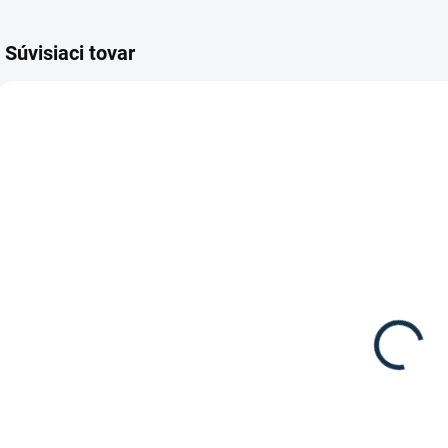
Súvisiaci tovar
AKCIA
SKLADOM
(1 KS)
Roeckl -
Jazdecké
zimné
rukavice
25,45 €
od
"Warwick"
Detail