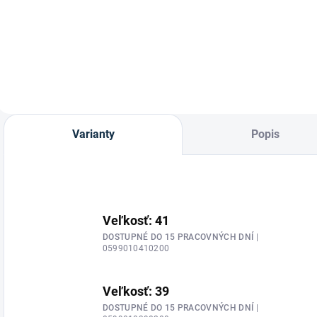
Zimné rukavice
Warwick od značky
Roeckl sú ideálne
zimné jazdecké
rukavice pre
jazdcov, ktorí
hľadajú maximálne
teplo, pohodlie a
funkčnosť počas
Varianty
Popis
chladných dní v...
Veľkosť: 41
DOSTUPNÉ DO 15 PRACOVNÝCH DNÍ
|
0599010410200
Veľkosť: 39
DOSTUPNÉ DO 15 PRACOVNÝCH DNÍ
|