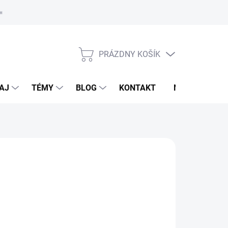
oriadok
PRÁZDNY KOŠÍK
NÁKUPNÝ
KOŠÍK
AJ
TÉMY
BLOG
KONTAKT
NOVINKY
VALKADE
2,90 €
otková
voľte variant
: