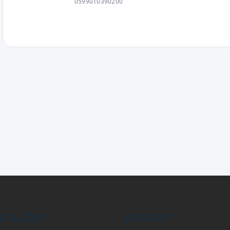
0599010390200
E SLUŽBY
KONTAKT