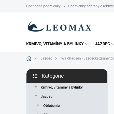
Prejsť
Obchodné podmienky
Podmienky ochrany osobnýc
na
obsah
KRMIVO, VITAMÍNY A BYLINKY
JAZDEC
Domov
Jazdec
Waldhausen - Jazdecké zimné top
B
Kategórie
o
Preskočiť
č
kategórie
n
Krmivo, vitamíny a bylinky
ý
Jazdec
p
a
Oblečenie
n