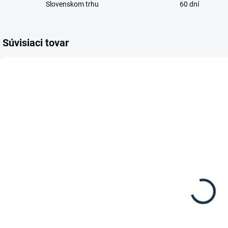
Slovenskom trhu
60 dní
Súvisiaci tovar
SKLADOM
DOSTUPNÉ DO 7-10
(1 KS)
DNÍ
Kavalkade -
Waldhausen -
Jazdecké
Podkolienky
podkolienky
Royal
Mix 3 páry
19,90 €
8,95 €
Detail
Detail