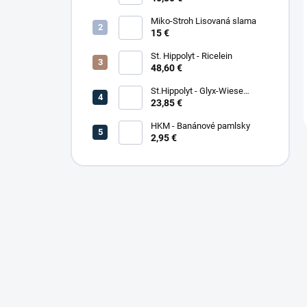
Miko-Stroh Lisovaná slama
15 €
St. Hippolyt - Ricelein
48,60 €
St.Hippolyt - Glyx-Wiese
Seniorfaser
23,85 €
HKM - Banánové pamlsky
2,95 €