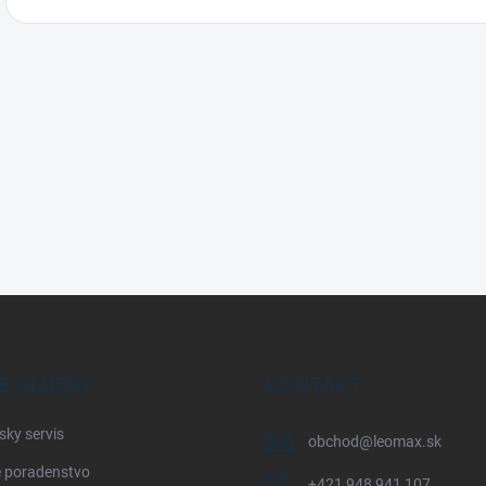
E SLUŽBY
KONTAKT
sky servis
obchod
@
leomax.sk
 poradenstvo
+421 948 941 107