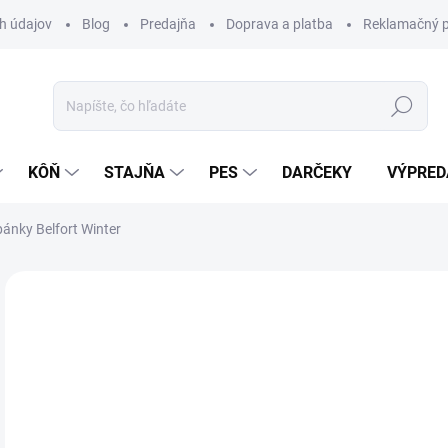
h údajov
Blog
Predajňa
Doprava a platba
Reklamačný p
Hľadať
KÔŇ
STAJŇA
PES
DARČEKY
VÝPRED
ánky Belfort Winter
Neohodnotené
Podrobnosti hodnotenia
ZNAČKA:
WA
AKCIA
84
Jedn
Z
cena