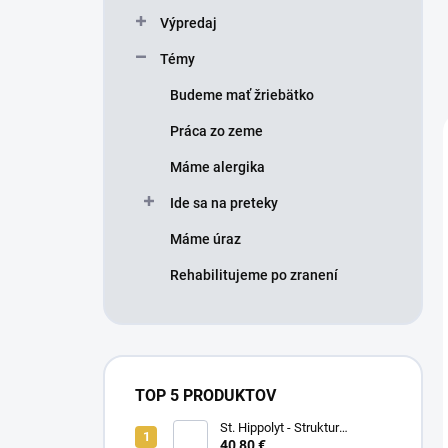
Výpredaj
Témy
Budeme mať žriebätko
Práca zo zeme
Máme alergika
Ide sa na preteky
Máme úraz
Rehabilitujeme po zranení
TOP 5 PRODUKTOV
St. Hippolyt - Struktur
Energetikum
40,80 €