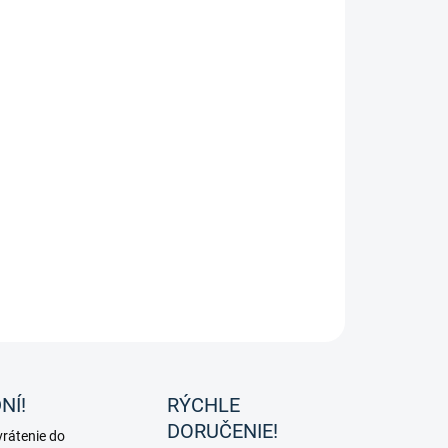
áte zimné jazdecké topánky, ktoré spoja
eleganciu s
tickosťou
?
Belfort Winter
od značky Waldhausen sú
antný zimný model s klasickým vzhľadom, ktorý vás ochráni
lade a udrží nohy v suchu a pohodlí.
ILNÉ INFORMÁCIE
OPÝTAŤ SA
NÍ!
RÝCHLE
DORUČENIE!
rátenie do