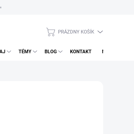
oriadok
PRÁZDNY KOŠÍK
NÁKUPNÝ
KOŠÍK
AJ
TÉMY
BLOG
KONTAKT
NOVINKY
LDHAUSEN
,95 €
od
67,95 €
otková
voľte variant
: