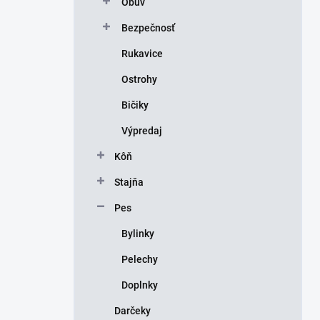
Obuv
e
l
Bezpečnosť
Rukavice
Ostrohy
Bičiky
Výpredaj
Kôň
Stajňa
Pes
Bylinky
Pelechy
Doplnky
Darčeky