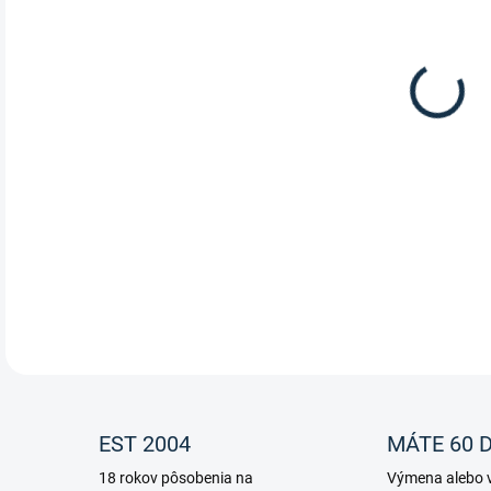
Hľad
prak
eleg
v ch
DETA
EST 2004
MÁTE 60 D
18 rokov pôsobenia na
Výmena alebo v