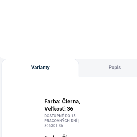
Sada 3 podkolienok
Jazdecké
od značky
podkolienky Royal
Kavalkade.
od značky
Waldhausen.
Varianty
Popis
Farba: Čierna,
Veľkosť: 36
DOSTUPNÉ DO 15
PRACOVNÝCH DNÍ
|
806301-36