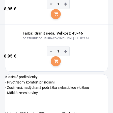
−
+
8,95 €
Do košíka
Farba: Granit šedá, Veľkosť: 43-46
| 3150211-L
DOSTUPNÉ DO 15 PRACOVNÝCH DNÍ
−
+
8,95 €
Do košíka
Klasické podkolienky
- Prvotriedny komfort pri nosení
- Zosilnená, nadýchaná podrážka s elastickou vložkou
- Mäkká zmes bavlny