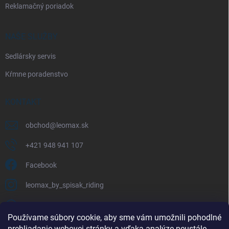
Reklamačný poriadok
NAŠE SLUŽBY
Sedlársky servis
Kŕmne poradenstvo
KONTAKT
obchod
@
leomax.sk
+421 948 941 107
Facebook
leomax_by_spisak_riding
+421 948 941 107
Používame súbory cookie, aby sme vám umožnili pohodlné
prehliadanie webovej stránky a vďaka analýze neustále