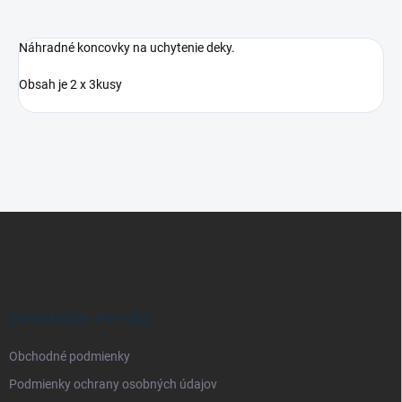
Náhradné koncovky na uchytenie deky.
Obsah je 2 x 3kusy
Z
á
p
ä
t
i
INFORMÁCIE PRE VÁS
e
Obchodné podmienky
Podmienky ochrany osobných údajov