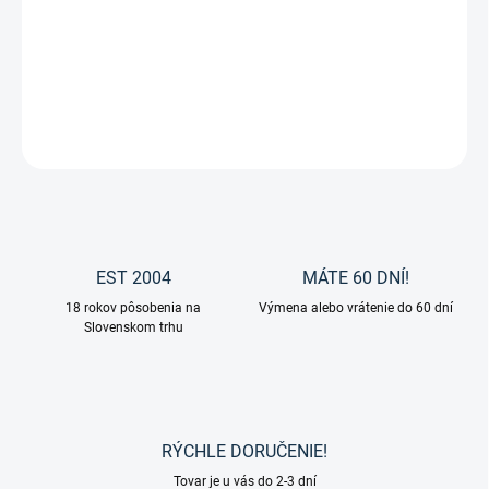
−
+
Pridať do košíka
DETAILNÉ INFORMÁCIE
OPÝTAŤ SA
EST 2004
MÁTE 60 DNÍ!
18 rokov pôsobenia na
Výmena alebo vrátenie do 60 dní
Slovenskom trhu
RÝCHLE DORUČENIE!
Tovar je u vás do 2-3 dní