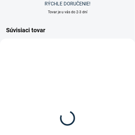
RÝCHLE DORUČENIE!
Tovar je u vás do 2-3 dní
Súvisiaci tovar
DOSTUPNÉ DO 10-12 DNÍ
SKLADOM
(1 KS)
Bucas - Výbehová deka
Bucas - Výbehová deka
POWER Turnout BIG
Power Turnout EXTRA
neck
300g
269 €
285 €
od
Detail