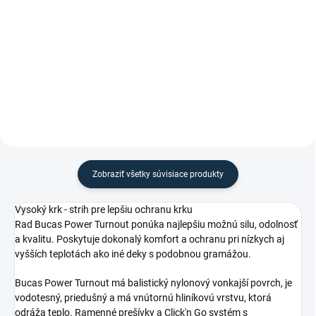
Detail
Výbehová deka Power Turnout
Nepremokavá výbehová deka
BIG neck na kone so širším krkom
Power Turnout EXTRA 300g od
od značky Bucas.
značky Bucas.
Zobraziť všetky súvisiace produkty
Vysoký krk - strih pre lepšiu ochranu krku
Rad Bucas Power Turnout ponúka najlepšiu možnú silu, odolnosť
a kvalitu. Poskytuje dokonalý komfort a ochranu pri nízkych aj
vyšších teplotách ako iné deky s podobnou gramážou.
Bucas Power Turnout má balistický nylonový vonkajší povrch, je
vodotesný, priedušný a má vnútornú hliníkovú vrstvu, ktorá
odráža teplo. Ramenné prešívky a Click'n Go systém s