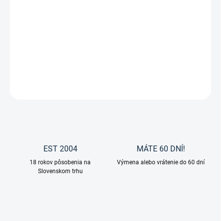
−
+
Pridať do košíka
Power Turnout HIGH neck od značky Bucas.
DETAILNÉ INFORMÁCIE
OPÝTAŤ SA
EST 2004
MÁTE 60 DNÍ!
18 rokov pôsobenia na
Výmena alebo vrátenie do 60 dní
Slovenskom trhu