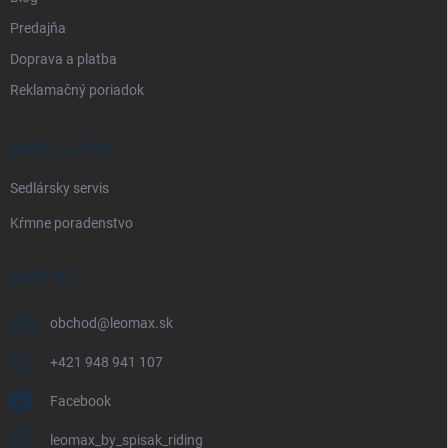
Predajňa
Doprava a platba
Reklamačný poriadok
NAŠE SLUŽBY
Sedlársky servis
Kŕmne poradenstvo
KONTAKT
obchod
@
leomax.sk
+421 948 941 107
Facebook
leomax_by_spisak_riding