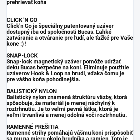
prehrievať koňa
CLICK 'N GO
Click'n Go je špeciálny patentovaný uzáver
dostupný iba od spoločnosti Bucas. Ľahké
zatváranie a otváranie pre ľudí, ale ťažké pre Vaše
kone :) !
SNAP-LOCK
Snap-lock magnetický uzáver pomôže udržať
deku Bucas bezpečne na koni. Eliminuje použitie
uzáverov Hook & Loop na hrudi, vďaka čomu je
pre vášho koňa pohodlnejšia.
BALISTICKÝ NYLON
Balistický nylon znamená štruktúru väzby, ktorá
spôsobuje, že materiál je menej náchylný k
roztrhnutiu. Je to veľmi pevná látka, ktorá je
veľmi trvanlivá a menej odolná voči roztrhnutiu.
RAMENNÉ PREŠITIA
Ramenné strihy pomáhajú vášmu koni prispôsobiť
sa mu na mieru okolo hrudníka a ramien. Toto je