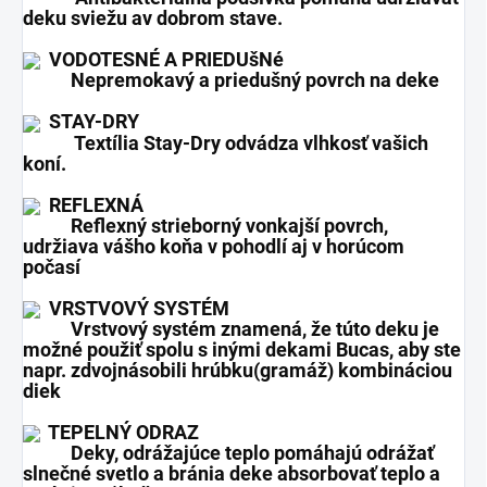
deku sviežu av dobrom stave.
VODOTESNÉ A PRIEDUšNé
Nepremokavý a priedušný povrch na deke
STAY-DRY
Textília Stay-Dry odvádza vlhkosť vašich
koní.
REFLEXNÁ
Reflexný strieborný vonkajší povrch,
udržiava vášho koňa v pohodlí aj v horúcom
počasí
VRSTVOVÝ SYSTÉM
Vrstvový systém znamená, že túto deku je
možné použiť spolu s inými dekami Bucas, aby ste
napr. zdvojnásobili hrúbku(gramáž) kombináciou
diek
TEPELNÝ ODRAZ
Deky, odrážajúce teplo pomáhajú odrážať
slnečné svetlo a bránia deke absorbovať teplo a