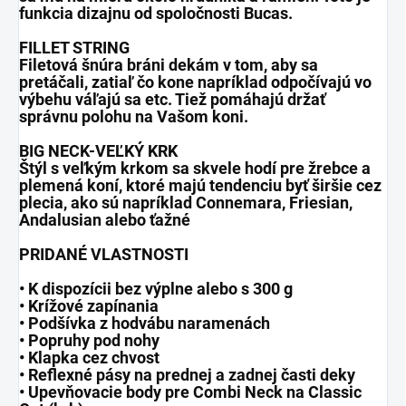
funkcia dizajnu od spoločnosti Bucas.
FILLET STRING
Filetová šnúra bráni dekám v tom, aby sa
pretáčali, zatiaľ čo kone napríklad odpočívajú vo
výbehu váľajú sa etc. Tiež pomáhajú držať
správnu polohu na Vašom koni.
BIG NECK-VEĽKÝ KRK
Štýl s veľkým krkom sa skvele hodí pre žrebce a
plemená koní, ktoré majú tendenciu byť širšie cez
plecia, ako sú napríklad Connemara, Friesian,
Andalusian alebo ťažné
PRIDANÉ VLASTNOSTI
• K dispozícii bez výplne alebo s 300 g
• Krížové zapínania
• Podšívka z hodvábu naramenách
• Popruhy pod nohy
• Klapka cez chvost
• Reflexné pásy na prednej a zadnej časti deky
• Upevňovacie body pre Combi Neck na Classic