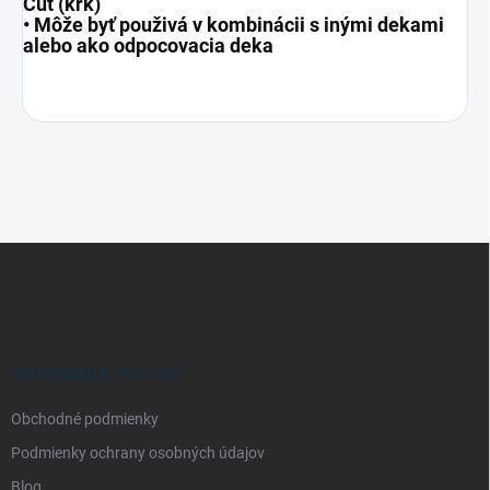
Cut (krk)
• Môže byť použivá v kombinácii s inými dekami
alebo ako odpocovacia deka
Z
á
p
ä
t
i
INFORMÁCIE PRE VÁS
e
Obchodné podmienky
Podmienky ochrany osobných údajov
Blog