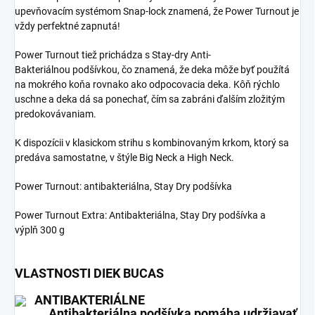
upevňovacím systémom Snap-lock znamená, že Power Turnout je
vždy perfektné zapnutá!
Power Turnout tiež prichádza s Stay-dry Anti-
Bakteriálnou podšívkou, čo znamená, že deka môže byť použítá
na mokrého koňa rovnako ako odpocovacia deka. Kôň rýchlo
uschne a deka dá sa ponechať, čím sa zabráni ďalším zložitým
predokovávaniam.
K dispozícii v klasickom strihu s kombinovaným krkom, ktorý sa
predáva samostatne, v štýle Big Neck a High Neck.
Power Turnout: antibakteriálna, Stay Dry podšívka
Power Turnout Extra: Antibakteriálna, Stay Dry podšívka a
výplň 300 g
VLASTNOSTI DIEK BUCAS
ANTIBAKTERIÁLNE
Antibakteriálna podšívka pomáha udržiavať