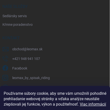
NAŠE SLUŽBY
Sedlársky servis
Kŕmne poradenstvo
KONTAKT
obchod
@
leomax.sk
+421 948 941 107
Facebook
leomax_by_spisak_riding
+421 948 941 107
Používame súbory cookie, aby sme vám umožnili pohodlné
prehliadanie webovej stránky a vďaka analýze neustále
FACEBOOK
zlepšovali jej funkcie, výkon a použiteľnosť.
Viac informácií