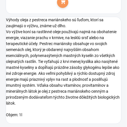
Do košíka
Výhody oleja z pestreca mariánskeho sú ľuďom, ktorí sa
zaujímajú o výživu, známe už dlho.
Vo výžive koní sa rastlinné oleje používajú najmä na obohatenie
energie, viazanie prachu v krmive, na lesklú srsť alebo na
terapeutické účely. Pestrec mariánsky obsahuje vo svojich
semenách olej, ktorý je obdarený najvyšším obsahom
esenciálnych, polynenasýtených mastných kyselín zo všetkých
olejnatých rastlín. Tie vyťahujú z krvi menej kyslíka ako nasýtené
mastné kyseliny a dopĺňajú prázdne zásoby glykogénu lepšie ako
iné zdroje energie. Ako veľmi pohyblivý a rýchlo dostupný zdroj
energie majú priaznivý vplyv na rast a plodnosť a posilňujú
imunitný systém. Vďaka obsahu vitamínov, provitamínov a
minerálnych látok je olej z pestreca mariánskeho cenným a
prirodzeným dodávateľom týchto životne dôležitých biologických
látok.
Objem: 1l