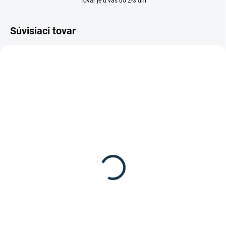
Tovar je u vás do 2-3 dní
Súvisiaci tovar
TIP
SKLADOM
(2 KS)
Waldhausen - Nádoba
Flexi 15l
9,95 €
Detail
Nádoba Flexi na krmivo od