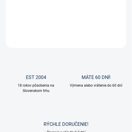
Olej z pestreca mariánskeho od značky Eggersmann pre doplnenie
kŕmnej dávky koňa.
DETAILNÉ INFORMÁCIE
OPÝTAŤ SA
EST 2004
MÁTE 60 DNÍ!
18 rokov pôsobenia na
Výmena alebo vrátenie do 60 dní
Slovenskom trhu
RÝCHLE DORUČENIE!