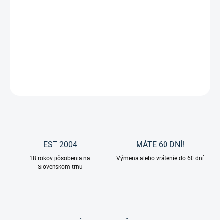
−
+
Pridať do košíka
Neprašná podstielka pre kone Miko Stroh je sekaná slama, ktorá
výborne saje a je bezprašná.
DETAILNÉ INFORMÁCIE
OPÝTAŤ SA
EST 2004
MÁTE 60 DNÍ!
18 rokov pôsobenia na
Výmena alebo vrátenie do 60 dní
Slovenskom trhu