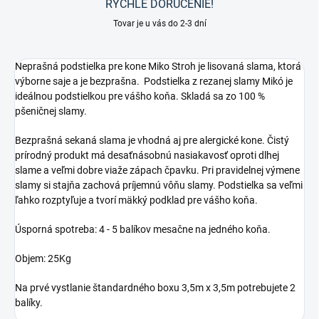
RÝCHLE DORUČENIE!
Tovar je u vás do 2-3 dní
Neprašná podstielka pre kone Miko Stroh je lisovaná slama, ktorá
výborne saje a je bezprašna. Podstielka z rezanej slamy Mikó je
ideálnou podstielkou pre vášho koňa. Skladá sa zo 100 %
pšeničnej slamy.
Bezprašná sekaná slama je vhodná aj pre alergické kone. Čistý
prírodný produkt má desaťnásobnú nasiakavosť oproti dlhej
slame a veľmi dobre viaže zápach čpavku. Pri pravidelnej výmene
slamy si stajňa zachová príjemnú vôňu slamy. Podstielka sa veľmi
ľahko rozptyľuje a tvorí mäkký podklad pre vášho koňa.
Úsporná spotreba: 4 - 5 balíkov mesačne na jedného koňa.
Objem: 25Kg
Na prvé vystlanie štandardného boxu 3,5m x 3,5m potrebujete 2
balíky.