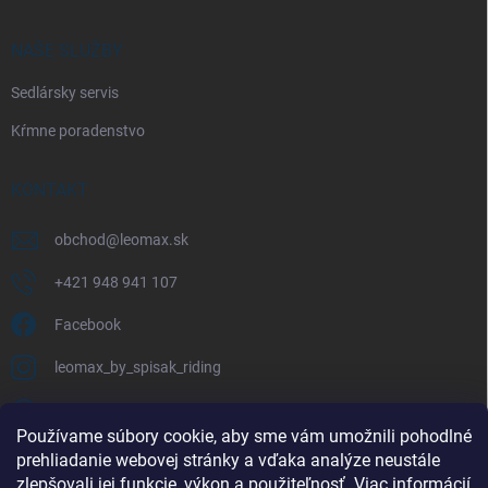
NAŠE SLUŽBY
Sedlársky servis
Kŕmne poradenstvo
KONTAKT
obchod
@
leomax.sk
+421 948 941 107
Facebook
leomax_by_spisak_riding
+421 948 941 107
Používame súbory cookie, aby sme vám umožnili pohodlné
prehliadanie webovej stránky a vďaka analýze neustále
FACEBOOK
zlepšovali jej funkcie, výkon a použiteľnosť.
Viac informácií