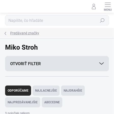
Prejsť
na
obsah
Hľadať
Predávané značky
Miko Stroh
OTVORIŤ FILTER
R
a
ODPORÚČAME
NAJLACNEJŠIE
NAJDRAHŠIE
d
e
NAJPREDÁVANEJŠIE
ABECEDNE
n
i
1
položiek celkom