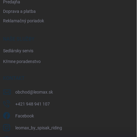
Predajňa
s
u
Doprava a platba
Reklamačný poriadok
NAŠE SLUŽBY
Sedlársky servis
Kŕmne poradenstvo
KONTAKT
obchod
@
leomax.sk
+421 948 941 107
Facebook
leomax_by_spisak_riding