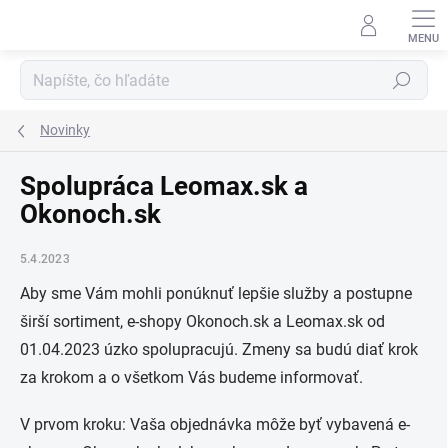
Prejsť
na
obsah
Hľadať
Novinky
Spolupráca Leomax.sk a
Okonoch.sk
5.4.2023
Aby sme Vám mohli ponúknuť lepšie služby a postupne
širší sortiment, e-shopy Okonoch.sk a Leomax.sk od
01.04.2023 úzko spolupracujú. Zmeny sa budú diať krok
za krokom a o všetkom Vás budeme informovať.
V prvom kroku: Vaša objednávka môže byť vybavená e-