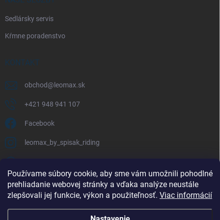
Sedlársky servis
Kŕmne poradenstvo
KONTAKT
obchod
@
leomax.sk
+421 948 941 107
Facebook
leomax_by_spisak_riding
+421 948 941 107
Používame súbory cookie, aby sme vám umožnili pohodlné
prehliadanie webovej stránky a vďaka analýze neustále
FACEBOOK
zlepšovali jej funkcie, výkon a použiteľnosť.
Viac informácií
Nastavenie