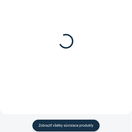
DOSTUPNÉ DO 15 PRACOVNÝCH DNÍ
SKLADOM
(1 KS)
Kavalkade- Uzdečka
Kavalkade- Biothane
"Ravenna"
oťaže so zarážkami
69,90 €
29,90 €
Detail
Detail
Uzdečka "Ravenna" s švédskym
Oťaže Biothane so zarážkami od
kombinovaným nánosníkom od
značky Kavalkade.
značky Kavalkade.
Zobraziť všetky súvisiace produkty