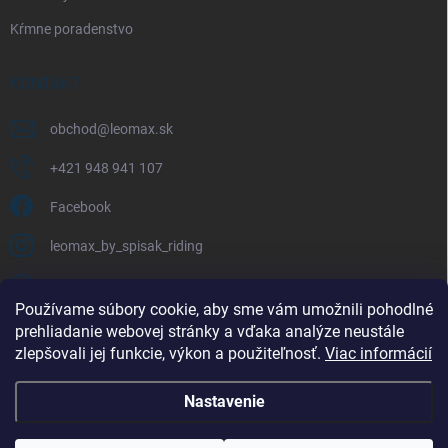
Kŕmne poradenstvo
KONTAKT
obchod
@
leomax.sk
+421 948 941 107
Facebook
leomax_by_spisak_riding
+421 948 941 107
Používame súbory cookie, aby sme vám umožnili pohodlné
prehliadanie webovej stránky a vďaka analýze neustále
FACEBOOK
zlepšovali jej funkcie, výkon a použiteľnosť.
Viac informácií
Nastavenie