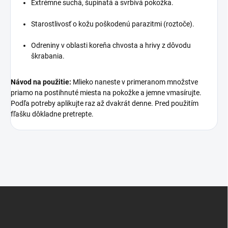
Extrémne suchá, šupinatá a svrbivá pokožka.
Starostlivosť o kožu poškodenú parazitmi (roztoče).
Odreniny v oblasti koreňa chvosta a hrivy z dôvodu
škrabania.
Návod na použitie:
Mlieko naneste v primeranom množstve
priamo na postihnuté miesta na pokožke a jemne vmasírujte.
Podľa potreby aplikujte raz až dvakrát denne. Pred použitím
fľašku dôkladne pretrepte.
Z
á
p
ä