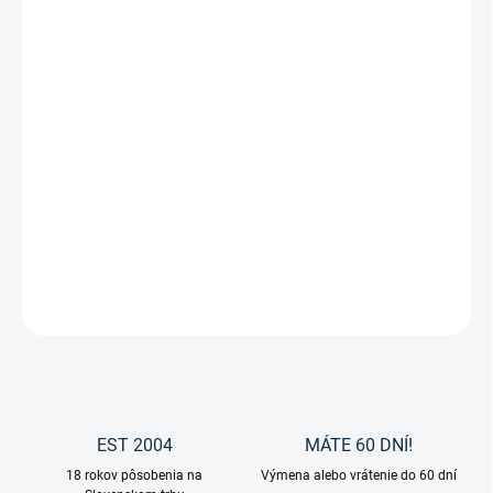
Leovet SOS Hautpflege Lotion –
prvá pomoc pri letnej vyrážke,
svrbení a roztočoch
Trápi vášho koňa neustále svrbenie, odretý chvost či hriva, alebo
bojuje s nepríjemnou letnou vyrážkou?
Leovet SOS Hautpflege
Lotion
je vysoko účinné ošetrujúce mlieko, ktoré prináša okamžitú
úľavu podráždenej, citlivej a poškodenej pokožke koní.
DETAILNÉ INFORMÁCIE
OPÝTAŤ SA
EST 2004
MÁTE 60 DNÍ!
18 rokov pôsobenia na
Výmena alebo vrátenie do 60 dní