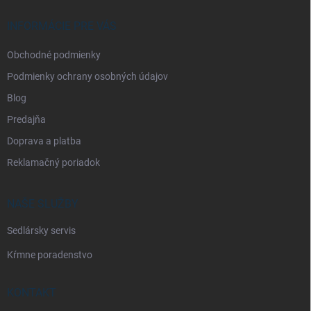
t
i
INFORMÁCIE PRE VÁS
e
Obchodné podmienky
Podmienky ochrany osobných údajov
Blog
Predajňa
Doprava a platba
Reklamačný poriadok
NAŠE SLUŽBY
Sedlársky servis
Kŕmne poradenstvo
KONTAKT