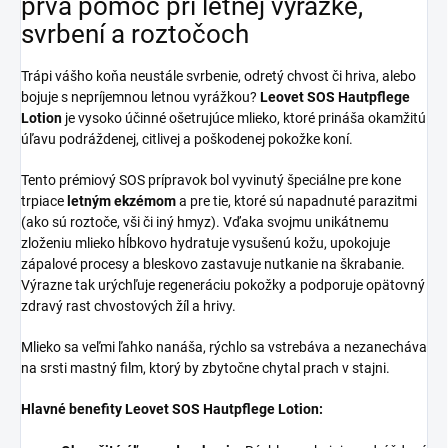
prvá pomoc pri letnej vyrážke,
svrbení a roztočoch
Trápi vášho koňa neustále svrbenie, odretý chvost či hriva, alebo
bojuje s nepríjemnou letnou vyrážkou?
Leovet SOS Hautpflege
Lotion
je vysoko účinné ošetrujúce mlieko, ktoré prináša okamžitú
úľavu podráždenej, citlivej a poškodenej pokožke koní.
Tento prémiový SOS prípravok bol vyvinutý špeciálne pre kone
trpiace
letným ekzémom
a pre tie, ktoré sú napadnuté parazitmi
(ako sú roztoče, vši či iný hmyz). Vďaka svojmu unikátnemu
zloženiu mlieko hĺbkovo hydratuje vysušenú kožu, upokojuje
zápalové procesy a bleskovo zastavuje nutkanie na škrabanie.
Výrazne tak urýchľuje regeneráciu pokožky a podporuje opätovný
zdravý rast chvostových žíl a hrivy.
Mlieko sa veľmi ľahko nanáša, rýchlo sa vstrebáva a nezanecháva
na srsti mastný film, ktorý by zbytočne chytal prach v stajni.
Hlavné benefity Leovet SOS Hautpflege Lotion: