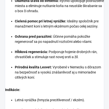
Okamžitá úľava od svrbenia:
Rýchlo upokojuje podráždené
miesta a eliminuje nutkanie koňa na neustále škrabanie sa
o box či ohradu.
Cielená pomoc pri letnej vyrážke:
Ideálny spoločník pre
manažment koní s letným ekzémom počas celej sezóny.
Ochrana pred parazitmi:
Účinne pomáha pokožke
regenerovať sa po napadnutí roztočmi alebo všami.
Hĺbková regenerácia:
Podporuje hojenie drobných rán,
chrastičiek a stimuluje rast novej srsti a žíl.
Prírodná kvalita Leovet:
Vyrobené v Nemecku s dôrazom
na bezpečnosť a vysokú znášanlivosť aj u mimoriadne
citlivých koní.
Indikácie:
Letná vyrážka (hmyzia precitlivenosť / ekzém).