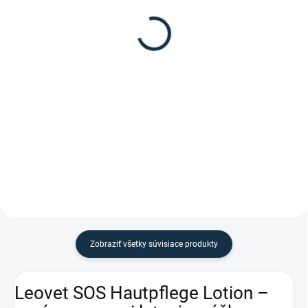
26,95 €
St. Hippolyt - Relax
Biocare Repelent
Do košíka
24,90 €
Prírodný repelent na ochranu
Do košíka
proti hmyzu s účinnými zložkami
gerániového oleja a
Repelent proti muchám, konským
eukalyptového oleja citriodora.
muškám, kliešťom, čiernym
muškám a jeleniciam.
Zobraziť všetky súvisiace produkty
Leovet SOS Hautpflege Lotion –