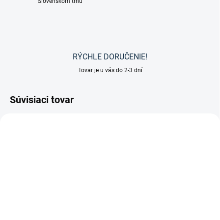
Slovenskom trhu
RÝCHLE DORUČENIE!
Tovar je u vás do 2-3 dní
Súvisiaci tovar
DOSTUPNÉ DO 7-10 DNÍ
SKLADOM
Leovet - TamTamVet
(2 KS)