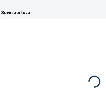
Súvisiaci tovar
TIP
DOSTUPNÉ DO 10-12
SKLADOM
DNÍ
(1 KS)
HKM -
Waldhausen -
Drezúrna
P
Plstenka FELIX
plstenka
24,95 €
"Karo" s
39,95 €
o
drobným
prešitím
Detail
Detail
Podsedlovka