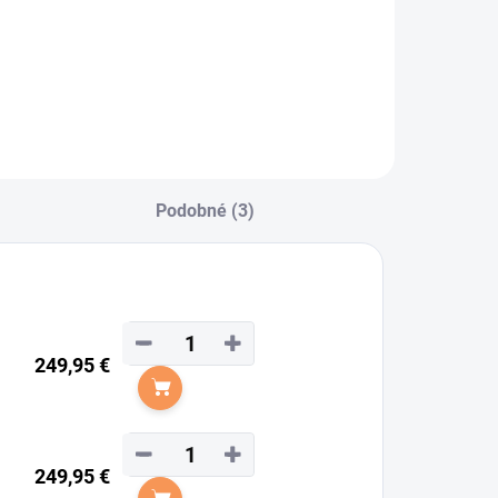
KM - Plstenka
adrid v
rezúrnom aj
šestrannom
revedení.
Podobné (3)
−
+
249,95 €
Do košíka
−
+
249,95 €