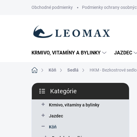
Prejsť
Obchodné podmienky
Podmienky ochrany osobnýc
na
obsah
KRMIVO, VITAMÍNY A BYLINKY
JAZDEC
Domov
Kôň
Sedlá
HKM - Bezkostrové sedlo
B
Kategórie
o
Preskočiť
č
kategórie
n
Krmivo, vitamíny a bylinky
ý
Jazdec
p
a
Kôň
n