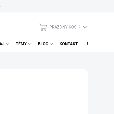
oriadok
PRÁZDNY KOŠÍK
NÁKUPNÝ
KOŠÍK
AJ
TÉMY
BLOG
KONTAKT
NOVINKY
M
9,95 €
otková
voľte variant
: