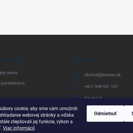
E SLUŽBY
KONTAKT
sky servis
obchod
@
leomax.sk
 poradenstvo
+421 948 941 107
Facebook
úbory cookie, aby sme vám umožnili
leomax_by_spisak_riding
Odmietnuť
ehliadanie webovej stránky a vďaka
tále zlepšovali jej funkcie, výkon a
+421 948 941 107
ť.
Viac informácií