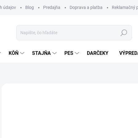
h údajov
Blog
Predajňa
Doprava a platba
Reklamačný p
Hľadať
KÔŇ
STAJŇA
PES
DARČEKY
VÝPRED
Neohodnotené
Podrobnosti hodnotenia
ZNAČKA:
HK
24
Jedn
Z
cena