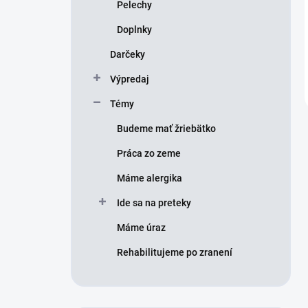
Pelechy
Doplnky
Darčeky
Výpredaj
Témy
Budeme mať žriebätko
Práca zo zeme
Máme alergika
Ide sa na preteky
Máme úraz
Rehabilitujeme po zranení