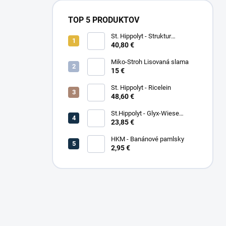
TOP 5 PRODUKTOV
St. Hippolyt - Struktur
Energetikum
40,80 €
Miko-Stroh Lisovaná slama
15 €
St. Hippolyt - Ricelein
48,60 €
St.Hippolyt - Glyx-Wiese
Seniorfaser
23,85 €
HKM - Banánové pamlsky
2,95 €