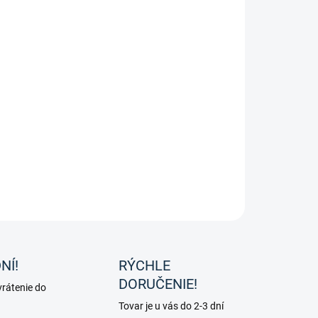
ostrové sedlo od značky HKM
ILNÉ INFORMÁCIE
OPÝTAŤ SA
NÍ!
RÝCHLE
DORUČENIE!
rátenie do
Tovar je u vás do 2-3 dní