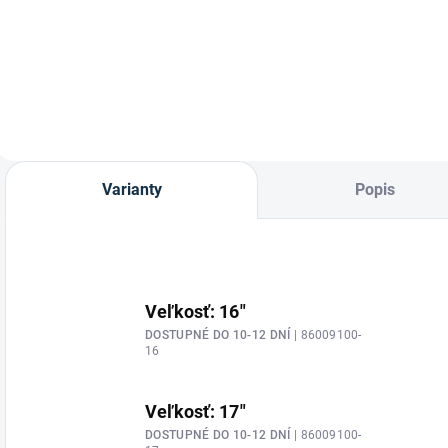
Drezúrna plstenka
H
"FELIX" v
"Karo" s drobným
M
drezúrnom a
prešitím.
d
všestrannom
v
prevedení od
p
značky
Waldhausen.
Varianty
Popis
Veľkosť: 16"
DOSTUPNÉ DO 10-12 DNÍ
| 86009100-
16
Veľkosť: 17"
DOSTUPNÉ DO 10-12 DNÍ
| 86009100-