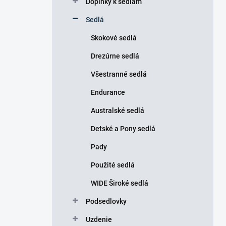
Doplnky k sedlám
e
l
Sedlá
Skokové sedlá
Drezúrne sedlá
Všestranné sedlá
Endurance
Australské sedlá
Detské a Pony sedlá
Pady
Použité sedlá
WIDE Široké sedlá
Podsedlovky
Uzdenie