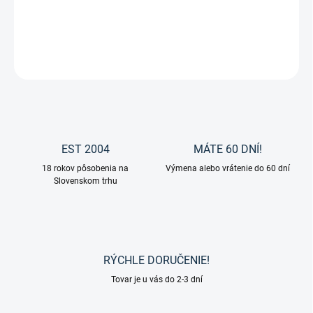
Podložky KLETT-FUR od značky Busse.
DETAILNÉ INFORMÁCIE
OPÝTAŤ SA
EST 2004
MÁTE 60 DNÍ!
18 rokov pôsobenia na
Výmena alebo vrátenie do 60 dní
Slovenskom trhu
RÝCHLE DORUČENIE!
Tovar je u vás do 2-3 dní