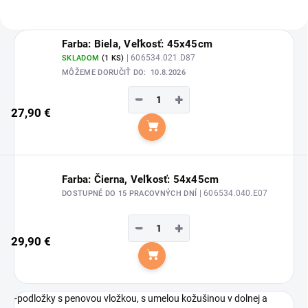
Farba: Biela, Veľkosť: 45x45cm
| 606534.021.D87
SKLADOM
(1 KS)
MÔŽEME DORUČIŤ DO:
10.8.2026
−
+
27,90 €
Do košíka
Farba: Čierna, Veľkosť: 54x45cm
| 606534.040.E07
DOSTUPNÉ DO 15 PRACOVNÝCH DNÍ
−
+
29,90 €
Do košíka
-podložky s penovou vložkou, s umelou kožušinou v dolnej a