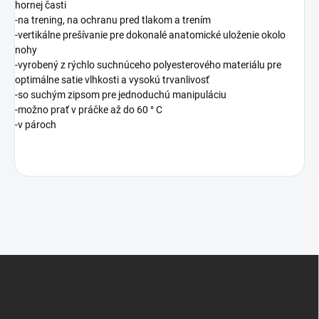
hornej časti
-na trening, na ochranu pred tlakom a trením
-vertikálne prešívanie pre dokonalé anatomické uloženie okolo
nohy
-vyrobený z rýchlo suchnúceho polyesterového materiálu pre
optimálne satie vlhkosti a vysokú trvanlivosť
-so suchým zipsom pre jednoduchú manipuláciu
-možno prať v práčke až do 60 ° C
-v pároch
Z
á
p
ä