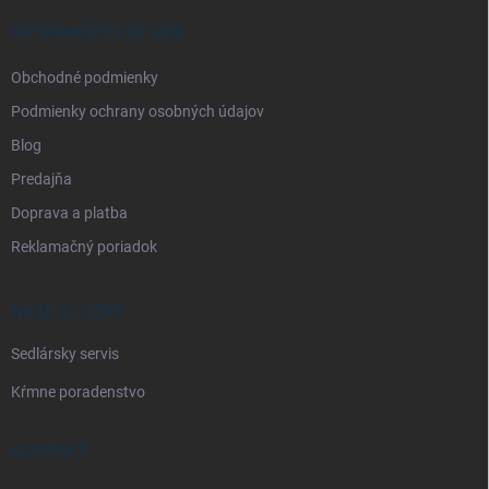
t
i
INFORMÁCIE PRE VÁS
e
Obchodné podmienky
Podmienky ochrany osobných údajov
Blog
Predajňa
Doprava a platba
Reklamačný poriadok
NAŠE SLUŽBY
Sedlársky servis
Kŕmne poradenstvo
KONTAKT