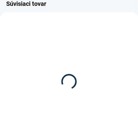
Súvisiaci tovar
NIE JE SKLADOM / NA OBJEDNÁVKU
HKM - Elastické bandáže
19,95 €
Detail
Elastické bandáže od značky
HKM.