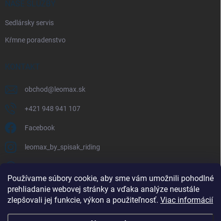
NAŠE SLUŽBY
Sedlársky servis
Kŕmne poradenstvo
KONTAKT
obchod
@
leomax.sk
+421 948 941 107
Facebook
leomax_by_spisak_riding
+421 948 941 107
Používame súbory cookie, aby sme vám umožnili pohodlné
prehliadanie webovej stránky a vďaka analýze neustále
FACEBOOK
zlepšovali jej funkcie, výkon a použiteľnosť.
Viac informácií