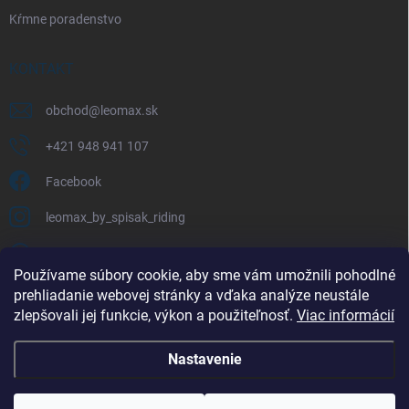
Kŕmne poradenstvo
KONTAKT
obchod
@
leomax.sk
+421 948 941 107
Facebook
leomax_by_spisak_riding
+421 948 941 107
Používame súbory cookie, aby sme vám umožnili pohodlné
prehliadanie webovej stránky a vďaka analýze neustále
FACEBOOK
zlepšovali jej funkcie, výkon a použiteľnosť.
Viac informácií
Nastavenie