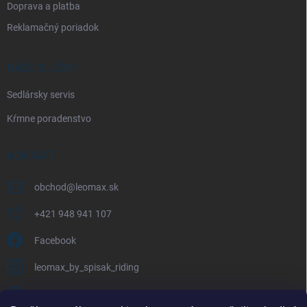
Doprava a platba
Reklamačný poriadok
NAŠE SLUŽBY
Sedlársky servis
Kŕmne poradenstvo
KONTAKT
obchod
@
leomax.sk
+421 948 941 107
Facebook
leomax_by_spisak_riding
+421 948 941 107