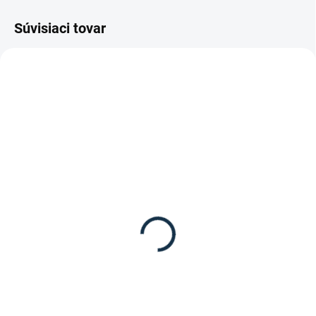
Súvisiaci tovar
DOSTUPNÉ DO 15 PRACOVNÝCH DNÍ
SKLADOM
(1 KS)
Eskadron - Bandáže
Eskadron - Podložky pod
vlnené
bandáže CLIMATEX
19,95 €
od
veľké
69,95 €
Detail
Detail
Vlnené bandáže od firmy
Eskadron môžu byť použité ako
Podložky pod bandáže
stajňové alebo prepravné