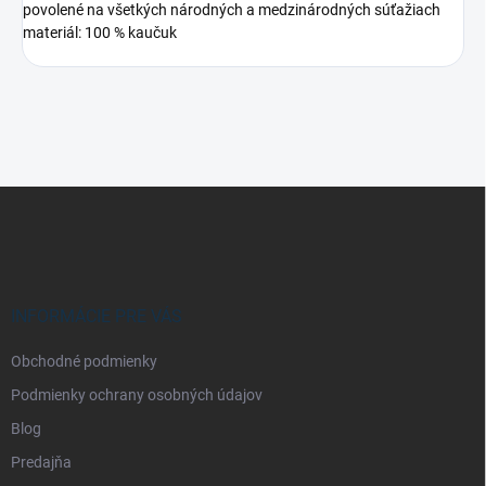
povolené na všetkých národných a medzinárodných súťažiach
materiál: 100 % kaučuk
Z
á
p
ä
t
i
INFORMÁCIE PRE VÁS
e
Obchodné podmienky
Podmienky ochrany osobných údajov
Blog
Predajňa