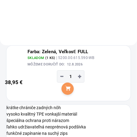
CLIMATEX veľké 4ks od značky
bandáže.
Eskadron.
Farba: Zelená, Veľkosť: FULL
| 5200.00.615.590-WB
SKLADOM
(1 KS)
MÔŽEME DORUČIŤ DO:
12.8.2026
−
+
38,95 €
Do košíka
krátke chrániče zadných nôh
vysoko kvalitný TPE vonkajší materiál
špeciálna ochrana proti nárazom
ľahko udržiavateľná neoprénová podšívka
funkčné zapínanie na suchý zips