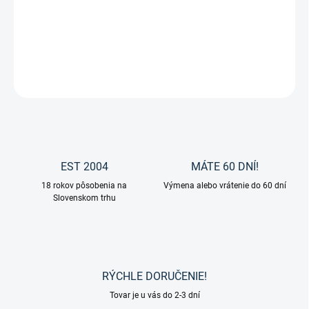
Zadné gamaše Protection H od značky Eskadron.
DETAILNÉ INFORMÁCIE
OPÝTAŤ SA
EST 2004
MÁTE 60 DNÍ!
18 rokov pôsobenia na
Výmena alebo vrátenie do 60 dní
Slovenskom trhu
RÝCHLE DORUČENIE!
Tovar je u vás do 2-3 dní