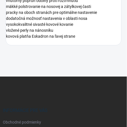
vnútorný popruh odolný proti roztrhnutiu
mäkké polstrovanie na nosovej a zátylkovej časti
pracky na oboch stranách pre optimálne nastavenie
dodatočná možnosť nastavenia v oblasti nosa
vysokokvalitné sivasté kovové kovanie
vložené perly na nánosníku
kovová platňa Eskadron na ľavej strane
Z
á
p
ä
t
i
INFORMÁCIE PRE VÁS
e
Obchodné podmienky