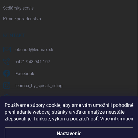
Sedlársky servis
Kŕmne poradenstvo
KONTAKT
obchod
@
leomax.sk
+421 948 941 107
Facebook
leomax_by_spisak_riding
+421 948 941 107
Používame súbory cookie, aby sme vám umožnili pohodlné
prehliadanie webovej stránky a vďaka analýze neustále
FACEBOOK
zlepšovali jej funkcie, výkon a použiteľnosť.
Viac informácií
Nastavenie