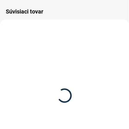
Súvisiaci tovar
SKLADOM
SKLADOM
(1 KS)
(4 KS)
Eskadron - Ohlávka
Eskadron - Vodítko
Double Pin s
Regular
barančekom
12,95 €
42,95 €
Detail
Detail
Vodítko Regular od značky
Eskadron.
Ohlávka s odnímateľným