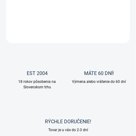
Plstenka Mesh z kolekcie Classic sports 25 od značky Eskadron.
DETAILNÉ INFORMÁCIE
OPÝTAŤ SA
EST 2004
MÁTE 60 DNÍ!
18 rokov pôsobenia na
Výmena alebo vrátenie do 60 dní
Slovenskom trhu
RÝCHLE DORUČENIE!
Tovar je u vás do 2-3 dní