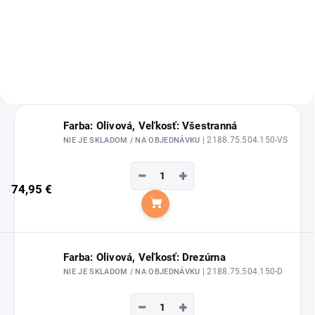
barančekom Double Pin od
značky Eskadron.
Farba: Olivová, Veľkosť: Všestranná
| 2188.75.504.150-VS
NIE JE SKLADOM / NA OBJEDNÁVKU
−
+
74,95 €
Do košíka
Farba: Olivová, Veľkosť: Drezúrna
| 2188.75.504.150-D
NIE JE SKLADOM / NA OBJEDNÁVKU
−
+