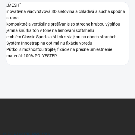
„MESH“
inovatívna viacvrstvová 3D sieťovina a chladivá a suchá spodná
strana
kompaktné a vertikálne prešívanie so stredne hrubou výplňou
jemná šnúrka tón v tóne na lemovaní softshellu
emblém Classic Sports a štítok s vlajkou na oboch stranách
Systém Innostrap na optimálnu fixáciu vpredu
Pútko s možnosťou trojitej fixácie na presné umiestnenie
materiál: 100% POLYESTER
Z
á
p
ä
t
i
INFORMÁCIE PRE VÁS