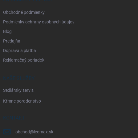
e
Obchodné podmienky
Podmienky ochrany osobných údajov
Blog
Predajňa
Doprava a platba
Reklamačný poriadok
NAŠE SLUŽBY
Sedlársky servis
Kŕmne poradenstvo
KONTAKT
obchod
@
leomax.sk