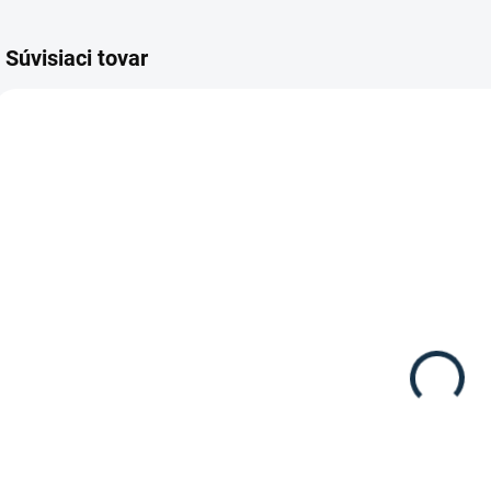
Súvisiaci tovar
VÝPREDAJ
DOSTUPNÉ DO 10-12
SKLADOM
DNÍ
(1 KS)
Waldhausen -
Waldhausen -
E
Funkčné
Jazdecké
jazdecké
ponožky
tričko Helsinki
bambusové
24,95 €
9,95 €
9
Detail
Detail