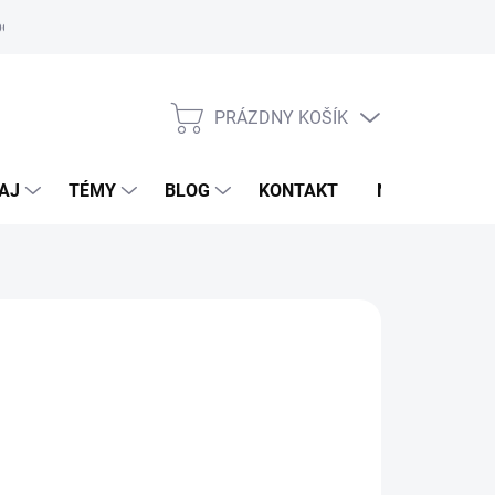
oriadok
PRÁZDNY KOŠÍK
NÁKUPNÝ
KOŠÍK
AJ
TÉMY
BLOG
KONTAKT
NOVINKY
KADRON
,95 €
otková
voľte variant
: