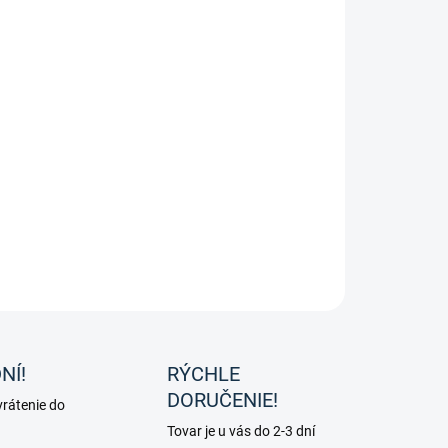
ovka z kolekcie Classic sports od značky Eskadron.
ILNÉ INFORMÁCIE
OPÝTAŤ SA
NÍ!
RÝCHLE
DORUČENIE!
rátenie do
Tovar je u vás do 2-3 dní