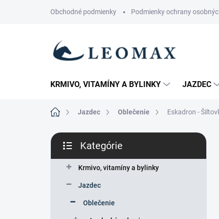
Prejsť
Obchodné podmienky
Podmienky ochrany osobnýc
na
obsah
KRMIVO, VITAMÍNY A BYLINKY
JAZDEC
Domov
Jazdec
Oblečenie
Eskadron - Šiltov
B
Kategórie
o
Preskočiť
č
kategórie
n
Krmivo, vitamíny a bylinky
ý
Jazdec
p
a
Oblečenie
n