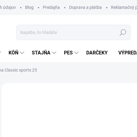
h údajov
Blog
Predajňa
Doprava a platba
Reklamačný p
Hľadať
KÔŇ
STAJŇA
PES
DARČEKY
VÝPRED
ka Classic sports 25
Neohodnotené
Podrobnosti hodnotenia
ZNAČKA:
ES
19
Jedn
Z
cena