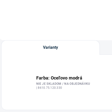
Ľahké funkčné
Jazdecké krátke
J
jazdecké tričko
ponožky od značky
p
Helsinki od značky
Waldhausen.
D
Waldhausen.
E
Varianty
Farba: Oceľovo modrá
NIE JE SKLADOM / NA OBJEDNÁVKU
| 8610.75.120.330