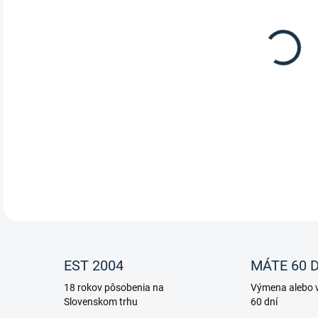
Šilt
DETA
EST 2004
MÁTE 60 D
18 rokov pôsobenia na
Výmena alebo v
Slovenskom trhu
60 dní