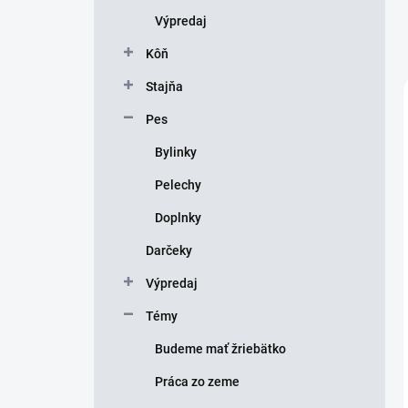
Výpredaj
Kôň
Stajňa
Pes
Bylinky
Pelechy
Doplnky
Darčeky
Výpredaj
Témy
Budeme mať žriebätko
Práca zo zeme