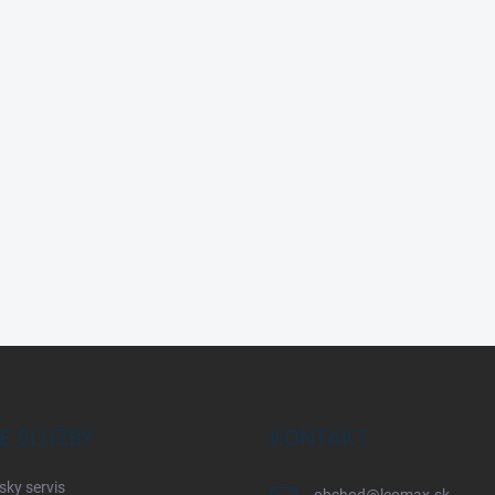
E SLUŽBY
KONTAKT
sky servis