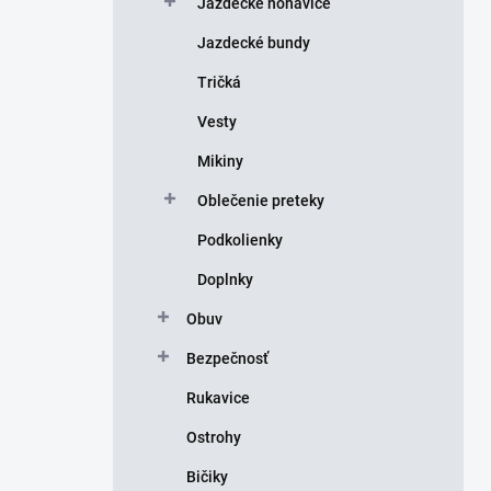
Jazdecké nohavice
e
l
Jazdecké bundy
Tričká
Vesty
Mikiny
Oblečenie preteky
Podkolienky
Doplnky
Obuv
Bezpečnosť
Rukavice
Ostrohy
Bičiky