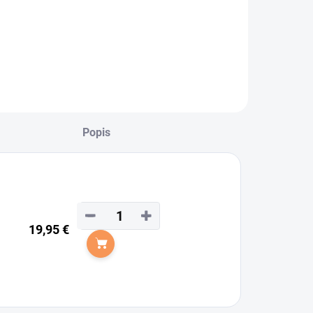
azdecké
odkolienky
ynamic od značky
skadron.
Popis
−
+
19,95 €
Do košíka