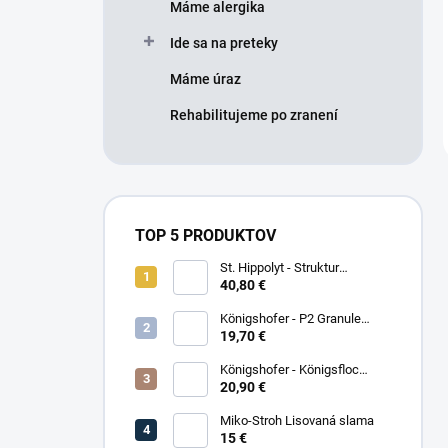
Máme alergika
Ide sa na preteky
Máme úraz
Rehabilitujeme po zranení
TOP 5 PRODUKTOV
St. Hippolyt - Struktur
Energetikum
40,80 €
Königshofer - P2 Granule
Freizeit
19,70 €
Königshofer - Königsfloc
základne musli
20,90 €
Miko-Stroh Lisovaná slama
15 €