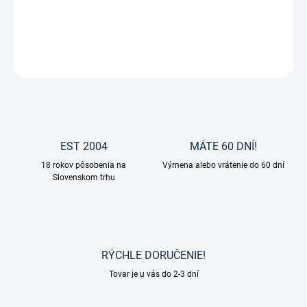
Ušane CS HW od značky Eskadron.
DETAILNÉ INFORMÁCIE
OPÝTAŤ SA
EST 2004
MÁTE 60 DNÍ!
18 rokov pôsobenia na
Výmena alebo vrátenie do 60 dní
Slovenskom trhu
RÝCHLE DORUČENIE!
Tovar je u vás do 2-3 dní