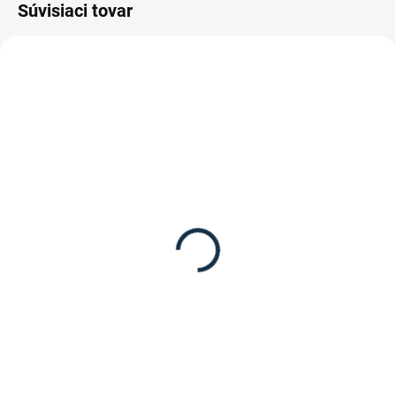
Súvisiaci tovar
SKLADOM
SKLADOM
(3 KS)
(1 KS)
STIEFEL - RP1 repelent
Kavalkade- Deka na
INSEKTEN-STOP
kone proti hmyzu Stripe
16,90 €
23,90 €
od
od
Detail
Detail
RP1 repelent proti hmyzu pre
Deka proti hmyzu od značky
kone aj jazdcov od značky Stiefel.
Kavalkade.