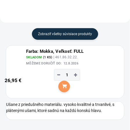
Zobraziť všetky súvisiace produkty
Farba: Mokka, Veľkosť: FULL
| 461.86.32.22.
SKLADOM
(1 KS)
MÔŽEME DORUČIŤ DO:
12.8.2026
−
+
26,95 €
Do košíka
Ušane z priedušného materiálu. vysoko kvalitné a trvanlivé, s
plátenými ušami, ktoré sadnú na každú konskú hlavu.