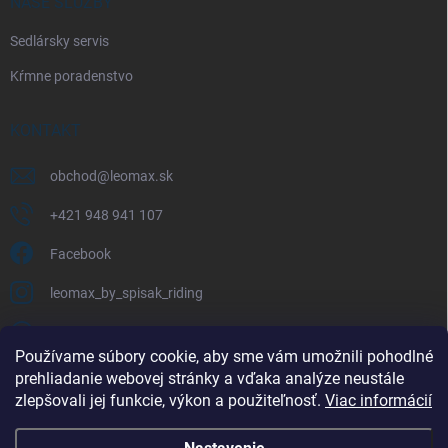
NAŠE SLUŽBY
Sedlársky servis
Kŕmne poradenstvo
KONTAKT
obchod
@
leomax.sk
+421 948 941 107
Facebook
leomax_by_spisak_riding
+421 948 941 107
Používame súbory cookie, aby sme vám umožnili pohodlné
prehliadanie webovej stránky a vďaka analýze neustále
FACEBOOK
zlepšovali jej funkcie, výkon a použiteľnosť.
Viac informácií