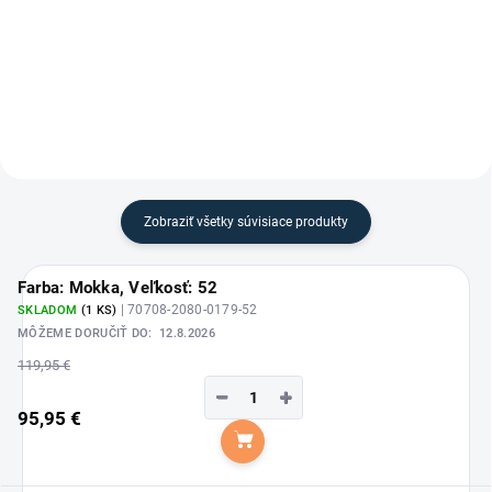
Zimné dámske jazdecké nohavice
Esperado - Jazdecké nohavice
Lucinda Corkshell s gripovým
"Flowerline" self seat
posedom od značky Pikeur.
Zobraziť všetky súvisiace produkty
Farba: Mokka, Veľkosť: 52
| 70708-2080-0179-52
SKLADOM
(1 KS)
MÔŽEME DORUČIŤ DO:
12.8.2026
119,95 €
−
+
95,95 €
Do košíka