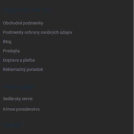
t
i
INFORMÁCIE PRE VÁS
e
Obchodné podmienky
Podmienky ochrany osobných údajov
Blog
Predajňa
Doprava a platba
Reklamačný poriadok
NAŠE SLUŽBY
Sedlársky servis
Kŕmne poradenstvo
KONTAKT