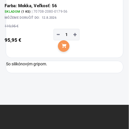
Farba: Mokka, Veľkosť: 56
| 70708-2080-0179-56
SKLADOM
(1 KS)
MÔŽEME DORUČIŤ DO:
12.8.2026
119,95 €
−
+
95,95 €
Do košíka
So silikónovým gripom.
Z
á
p
ä