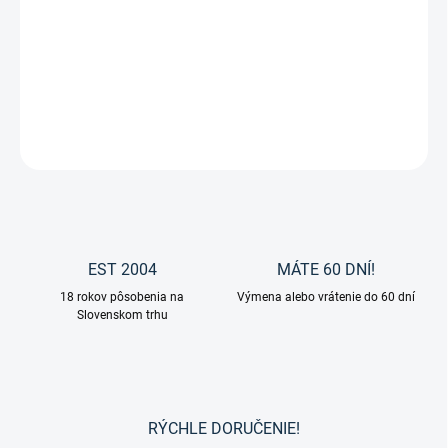
Zvoľte variant
cena:
Euro-star - Pánske jazdecké nohavice "Phill FullGrip"
DETAILNÉ INFORMÁCIE
OPÝTAŤ SA
EST 2004
MÁTE 60 DNÍ!
18 rokov pôsobenia na
Výmena alebo vrátenie do 60 dní
Slovenskom trhu
RÝCHLE DORUČENIE!