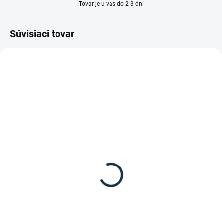
Tovar je u vás do 2-3 dní
Súvisiaci tovar
VÝPREDAJ
DOSTUPNÉ DO 15 PRACOVNÝCH DNÍ
SKLADOM
(2 KS)
Pikeur - Zimné dámske
Esperado - Jazdecké
jazdecké nohavice
nohavice "Flowerline"
Lucinda Corkshell
self seat
199,95 €
52,48 €
Detail
Detail