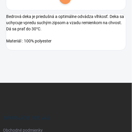
Do košíka
Bedrová deka je priedušná a optimálne odvádza vlhkosť. Deka sa
uchycuje vpredu suchým zipsom a vzadu remienkom na chvost.
Dá sa prať do 30°C.
Materiál : 100% polyester
Z
á
p
ä
t
i
INFORMÁCIE PRE VÁS
e
Obchodné podmienky