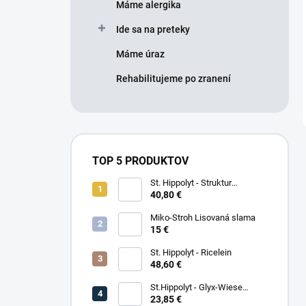
Máme alergika
Ide sa na preteky
Máme úraz
Rehabilitujeme po zranení
TOP 5 PRODUKTOV
St. Hippolyt - Struktur
Energetikum
40,80 €
Miko-Stroh Lisovaná slama
15 €
St. Hippolyt - Ricelein
48,60 €
St.Hippolyt - Glyx-Wiese
Seniorfaser
23,85 €