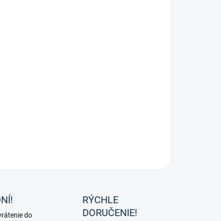
ká jazdecká vesta Mika od značky HKM.
ILNÉ INFORMÁCIE
OPÝTAŤ SA
NÍ!
RÝCHLE
DORUČENIE!
rátenie do