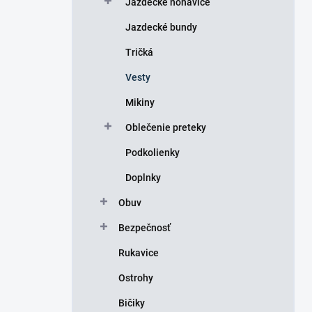
Jazdecké nohavice
e
l
Jazdecké bundy
Tričká
Vesty
Mikiny
Oblečenie preteky
Podkolienky
Doplnky
Obuv
Bezpečnosť
Rukavice
Ostrohy
Bičiky