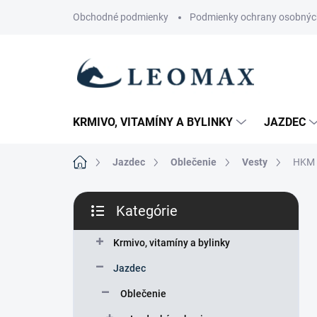
Prejsť
Obchodné podmienky
Podmienky ochrany osobnýc
na
obsah
KRMIVO, VITAMÍNY A BYLINKY
JAZDEC
Domov
Jazdec
Oblečenie
Vesty
HKM -
B
Kategórie
o
Preskočiť
č
kategórie
n
Krmivo, vitamíny a bylinky
ý
Jazdec
p
a
Oblečenie
n