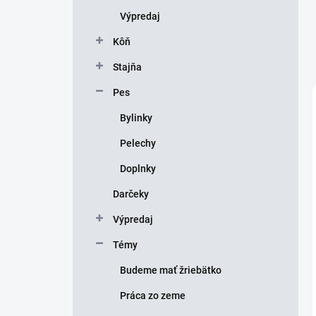
Výpredaj
Kôň
Stajňa
Pes
Bylinky
Pelechy
Doplnky
Darčeky
Výpredaj
Témy
Budeme mať žriebätko
Práca zo zeme