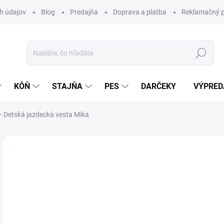
h údajov
Blog
Predajňa
Doprava a platba
Reklamačný p
Hľadať
KÔŇ
STAJŇA
PES
DARČEKY
VÝPRED
 Detská jazdecká vesta Mika
Neohodnotené
Podrobnosti hodnotenia
ZNAČKA:
HK
NOVINKA
39
Jedn
Z
cena