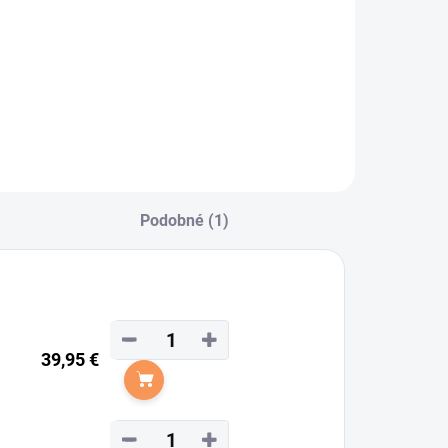
Podobné (1)
−
+
39,95 €
Do košíka
−
+