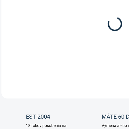
Dets
DETA
EST 2004
MÁTE 60 D
18 rokov pôsobenia na
Výmena alebo v