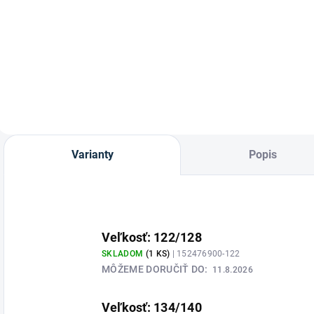
Waldhausen
Funkčné detské
SWING Detská
jazdecké termo
bezpečnostná
tričko Polly od
vesta P24 Max –
značky HKM.
certifikovaný
ochrancom pre
mládež a deti (Level
3) Bezpečnosť
vašich detí v sedle
Varianty
Popis
je na prvom mieste.
Detský
bodyprotektor...
Veľkosť: 122/128
SKLADOM
(1 KS)
| 152476900-122
MÔŽEME DORUČIŤ DO:
11.8.2026
Veľkosť: 134/140