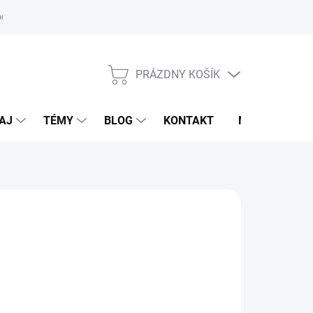
oriadok
PRÁZDNY KOŠÍK
NÁKUPNÝ
KOŠÍK
AJ
TÉMY
BLOG
KONTAKT
NOVINKY
M
,95 €
otková
voľte variant
: