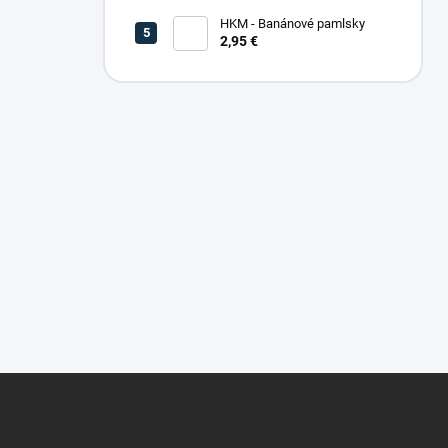
HKM - Banánové pamlsky
2,95 €
Z
á
p