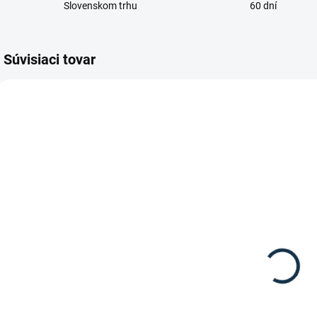
Slovenskom trhu
60 dní
Súvisiaci tovar
NOVINKA
SKLADOM
SKLADOM
(1 KS)
(1 KS)
Waldhausen -
HKM -
Detská
Funkčné
bezpečnostná
detské
vesta Swing
jazdecké
124,95 €
29,95 €
P24 Max
termo tričko
Polly
Detail
Detail