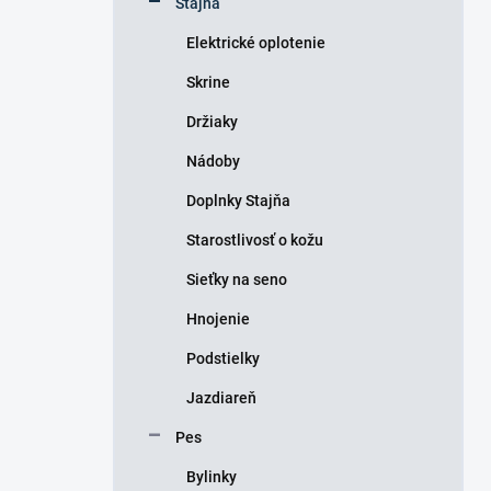
Stajňa
e
l
Elektrické oplotenie
Skrine
Držiaky
Nádoby
Doplnky Stajňa
Starostlivosť o kožu
Sieťky na seno
Hnojenie
Podstielky
Jazdiareň
Pes
Bylinky