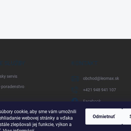
E SLUŽBY
KONTAKT
sky servis
obchod
@
leomax.sk
 poradenstvo
+421 948 941 107
Facebook
úbory cookie, aby sme vám umožnili
leomax_by_spisak_riding
Odmietnuť
ehliadanie webovej stránky a vďaka
tále zlepšovali jej funkcie, výkon a
+421 948 941 107
ť.
Viac informácií