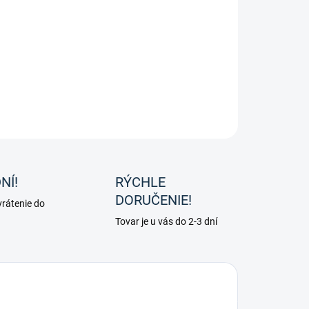
−
+
Pridať do košíka
ca od značky HKM.
ILNÉ INFORMÁCIE
OPÝTAŤ SA
NÍ!
RÝCHLE
DORUČENIE!
rátenie do
Tovar je u vás do 2-3 dní