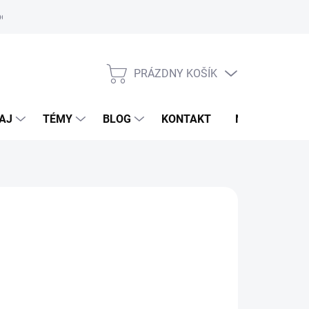
oriadok
PRÁZDNY KOŠÍK
NÁKUPNÝ
KOŠÍK
AJ
TÉMY
BLOG
KONTAKT
NOVINKY
M
,95 €
otková
MENTÁLNE NEDOSTUPNÉ
: