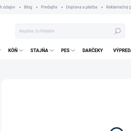
h údajov
Blog
Predajňa
Doprava a platba
Reklamačný p
Hľadať
KÔŇ
STAJŇA
PES
DARČEKY
VÝPRED
Neohodnotené
Podrobnosti hodnotenia
ZNAČKA:
HK
19
Jedn
MO
cena