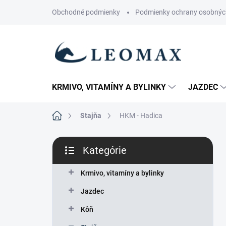
Prejsť
Obchodné podmienky
Podmienky ochrany osobnýc
na
obsah
KRMIVO, VITAMÍNY A BYLINKY
JAZDEC
Domov
Stajňa
HKM - Hadica
B
Kategórie
o
Preskočiť
č
kategórie
n
Krmivo, vitamíny a bylinky
ý
Jazdec
p
a
Kôň
n