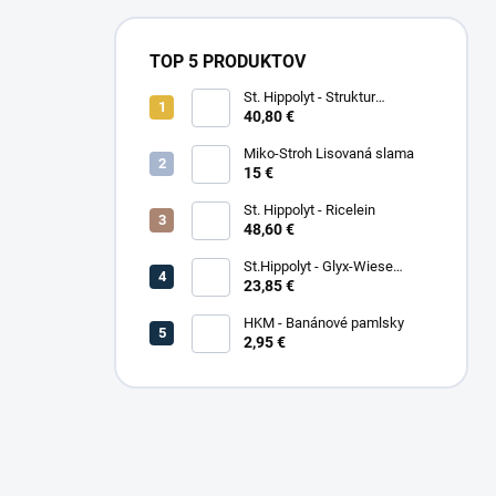
TOP 5 PRODUKTOV
St. Hippolyt - Struktur
Energetikum
40,80 €
Miko-Stroh Lisovaná slama
15 €
St. Hippolyt - Ricelein
48,60 €
St.Hippolyt - Glyx-Wiese
Seniorfaser
23,85 €
HKM - Banánové pamlsky
2,95 €