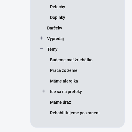
Pelechy
Doplnky
Darčeky
Výpredaj
Témy
Budeme mať žriebätko
Práca zo zeme
Máme alergika
Ide sa na preteky
Máme úraz
Rehabilitujeme po zranení