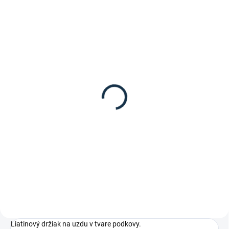
DOSTUPNÉ DO 15 PRACOVNÝCH DNÍ
HKM - Liatinový držiak
na hadicu
26,95 €
Do košíka
Liatinový držiak na hadicu od
značky HKM.
Liatinový držiak na uzdu v tvare podkovy.