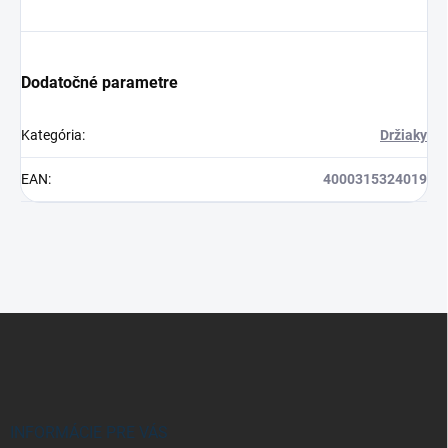
Dodatočné parametre
Kategória
:
Držiaky
EAN
:
4000315324019
Z
á
p
ä
t
i
INFORMÁCIE PRE VÁS