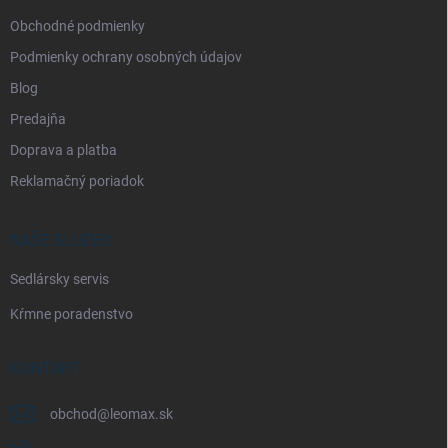
e
Obchodné podmienky
Podmienky ochrany osobných údajov
Blog
Predajňa
Doprava a platba
Reklamačný poriadok
NAŠE SLUŽBY
Sedlársky servis
Kŕmne poradenstvo
KONTAKT
obchod
@
leomax.sk