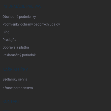
t
i
INFORMÁCIE PRE VÁS
e
Obchodné podmienky
Podmienky ochrany osobných údajov
Blog
Predajňa
Doprava a platba
Reklamačný poriadok
NAŠE SLUŽBY
Sedlársky servis
Kŕmne poradenstvo
KONTAKT