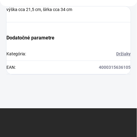
výška cca 21,5 cm, šírka cca 34 cm
Dodatočné parametre
Kategória
:
Držiaky
EAN
:
4000315636105
Z
á
p
ä