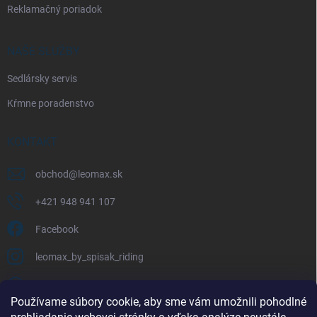
Reklamačný poriadok
NAŠE SLUŽBY
Sedlársky servis
Kŕmne poradenstvo
KONTAKT
obchod
@
leomax.sk
+421 948 941 107
Facebook
leomax_by_spisak_riding
+421 948 941 107
Používame súbory cookie, aby sme vám umožnili pohodlné