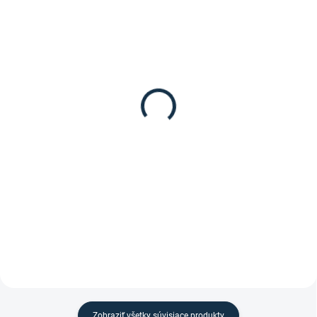
SKLADOM
(2 KS)
DOSTUPNÉ DO 15 PRACOVNÝCH DNÍ
HKM - Madlá Canvas
Waldhausen - Uzdečka
49,95 €
"Lifestyle"
34,95 €
od
Detail
Detail
Plátenné madlá Canvas od
značky HKM.
Anglická kombinovaná Uzdečka
"Lifestyle" od značky Waldhausen
v rôzných farbách a veľkostiach.
Zobraziť všetky súvisiace produkty