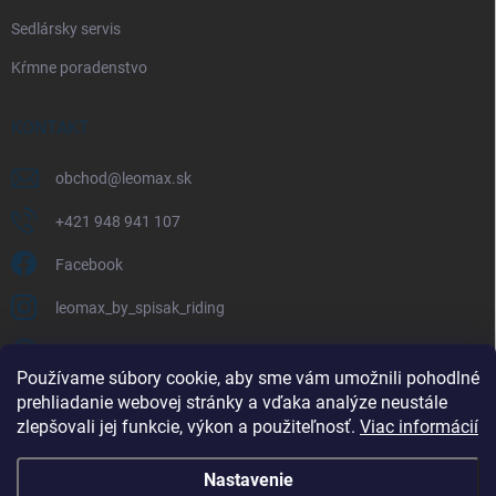
Sedlársky servis
Kŕmne poradenstvo
KONTAKT
obchod
@
leomax.sk
+421 948 941 107
Facebook
leomax_by_spisak_riding
+421 948 941 107
Používame súbory cookie, aby sme vám umožnili pohodlné
prehliadanie webovej stránky a vďaka analýze neustále
FACEBOOK
zlepšovali jej funkcie, výkon a použiteľnosť.
Viac informácií
Nastavenie