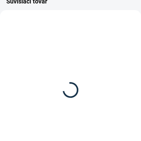
Súvisiaci tovar
SKLADOM
DOSTUPNÉ DO 10-12 DNÍ
(1 KS)
Waldhausen - Anglická
Carr&Day&Martin -
uzdečka Rosemary
Balzám na kozu
45,95 €
"LEATHER BALSAM"
16,95 €
Detail
Do košíka
Star anglická uzdečka Rosemary
od značky Waldhausen.
Balzám na kožu od
značky Carr&Day&Martin