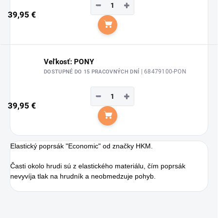
−
+
39,95 €
Do košíka
Veľkosť: PONY
| 68479100-PON
DOSTUPNÉ DO 15 PRACOVNÝCH DNÍ
−
+
39,95 €
Do košíka
Elastický poprsák "Economic" od značky HKM.
Časti okolo hrudi sú z elastického materiálu, čím poprsák
nevyvíja tlak na hrudník a neobmedzuje pohyb.