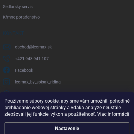
Sedlársky servis
Kŕmne poradenstvo
KONTAKT
obchod
@
leomax.sk
+421 948 941 107
Facebook
leomax_by_spisak_riding
+421 948 941 107
Používame súbory cookie, aby sme vám umožnili pohodlné
prehliadanie webovej stránky a vďaka analýze neustále
FACEBOOK
zlepšovali jej funkcie, výkon a použiteľnosť.
Viac informácií
Nastavenie