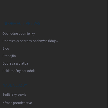
á
p
ä
t
i
INFORMÁCIE PRE VÁS
e
Obchodné podmienky
Podmienky ochrany osobných údajov
Blog
Predajňa
Doprava a platba
Reklamačný poriadok
NAŠE SLUŽBY
Sedlársky servis
Kŕmne poradenstvo