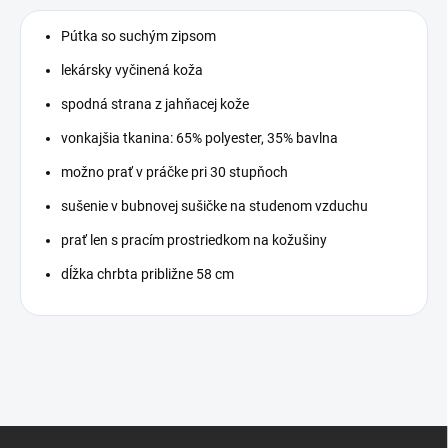
Pútka so suchým zipsom
lekársky vyčinená koža
spodná strana z jahňacej kože
vonkajšia tkanina: 65% polyester, 35% bavlna
možno prať v práčke pri 30 stupňoch
sušenie v bubnovej sušičke na studenom vzduchu
prať len s pracím prostriedkom na kožušiny
dĺžka chrbta približne 58 cm
Z