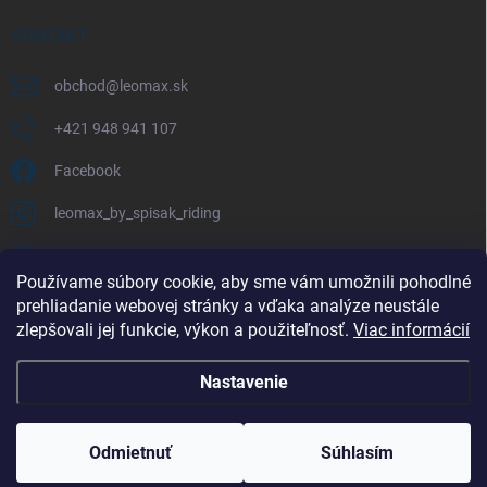
KONTAKT
obchod
@
leomax.sk
+421 948 941 107
Facebook
leomax_by_spisak_riding
+421 948 941 107
Používame súbory cookie, aby sme vám umožnili pohodlné
prehliadanie webovej stránky a vďaka analýze neustále
FACEBOOK
zlepšovali jej funkcie, výkon a použiteľnosť.
Viac informácií
Nastavenie
Copyright 2026
LEOMAX.SK
. Všetky práva vyhradené.
Odmietnuť
Súhlasím
Vytvoril Shoptet