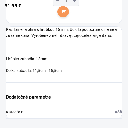
−
+
31,95 €
Do košíka
Raz lomená oliva s hrúbkou 16 mm. Udidlo podporuje slinenie a
žuvanie koňa. Vyrobené z nehrdzavejúcej ocele a argentánu.
Hrúbka zubadla: 18mm
Dĺžka zubadla: 11,5cm - 15,5cm
Dodatočné parametre
Kategória
:
Kôň