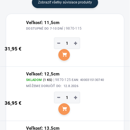
Zobraziť všetky súvisiace produkty
Veľkosť: 11,5cm
| 9870-115
DOSTUPNÉ DO 7-10 DNÍ
−
+
31,95 €
Do košíka
Veľkosť: 12,5cm
| 9870-125
SKLADOM
(1 KS)
EAN:
4000315130740
MÔŽEME DORUČIŤ DO:
12.8.2026
−
+
36,95 €
Do košíka
Veľkosť: 13,5cm