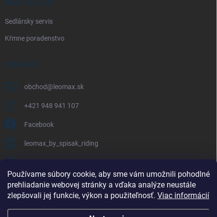
NAŠE SLUŽBY
Sedlársky servis
Kŕmne poradenstvo
KONTAKT
obchod
@
leomax.sk
+421 948 941 107
Facebook
leomax_by_spisak_riding
+421 948 941 107
Používame súbory cookie, aby sme vám umožnili pohodlné
prehliadanie webovej stránky a vďaka analýze neustále
FACEBOOK
zlepšovali jej funkcie, výkon a použiteľnosť.
Viac informácií