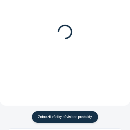
SKLADOM
(1 KS)
DOSTUPNÉ DO 7-10 DNÍ
GERA - Predné
St. Hippolyt - NutriStar
westernové pracovné
30,85 €
gamaše
22,90 €
Do košíka
Detail
Krmivo Nutristar od firmy St-
Hippolyt .
Predné westernové pracovné
gamaše od značky Gera.
Zobraziť všetky súvisiace produkty