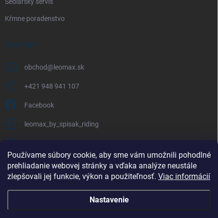
Sedlársky servis
Kŕmne poradenstvo
KONTAKT
obchod
@
leomax.sk
+421 948 941 107
Facebook
leomax_by_spisak_riding
+421 948 941 107
Používame súbory cookie, aby sme vám umožnili pohodlné
prehliadanie webovej stránky a vďaka analýze neustále
FACEBOOK
zlepšovali jej funkcie, výkon a použiteľnosť.
Viac informácií
Nastavenie