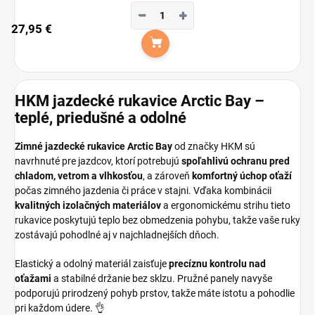
−
+
27,95 €
Do košíka
HKM jazdecké rukavice Arctic Bay –
teplé, priedušné a odolné
Zimné jazdecké rukavice Arctic Bay
od značky HKM sú
navrhnuté pre jazdcov, ktorí potrebujú
spoľahlivú ochranu pred
chladom, vetrom a vlhkosťou
, a zároveň
komfortný úchop oťaží
počas zimného jazdenia či práce v stajni. Vďaka kombinácii
kvalitných izolačných materiálov
a ergonomickému strihu tieto
rukavice poskytujú teplo bez obmedzenia pohybu, takže vaše ruky
zostávajú pohodlné aj v najchladnejších dňoch.
Elastický a odolný materiál zaisťuje
precíznu kontrolu nad
oťažami
a stabilné držanie bez sklzu. Pružné panely navyše
podporujú prirodzený pohyb prstov, takže máte istotu a pohodlie
pri každom údere. 👌