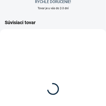
RÝCHLE DORUČENIE!
Tovar je u vás do 2-3 dní
Súvisiaci tovar
VYPREDANÉ
SKLADOM
(1 KS)
Waldhausen - Jazdecké
Waldhausen - Jazdecká
podkolienky Karo
termo sukňa Lotta
8,95 €
59,95 €
Detail
Detail