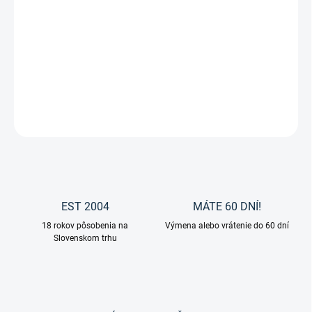
Zimné jazdecké rukavice Arctic Bay
od značky HKM sú
navrhnuté pre jazdcov, ktorí potrebujú
spoľahlivú ochranu pred
chladom, vetrom a vlhkosťou
, a zároveň
komfortný úchop oťaží
počas zimného jazdenia či práce v stajni.
DETAILNÉ INFORMÁCIE
OPÝTAŤ SA
EST 2004
MÁTE 60 DNÍ!
18 rokov pôsobenia na
Výmena alebo vrátenie do 60 dní
Slovenskom trhu