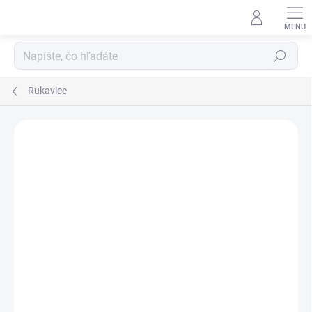
Prejsť
na
obsah
Hľadať
Rukavice
Neohodnotené
Podrobnosti hodnotenia
ZNAČKA:
HKM
VÝPREDAJ