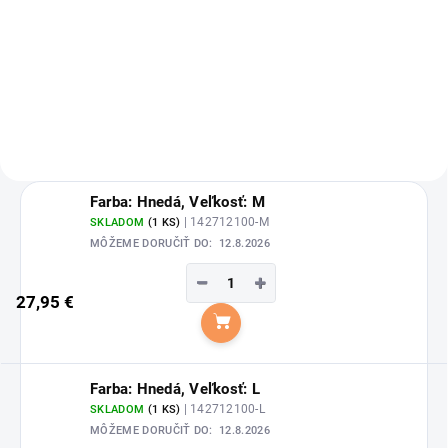
Jazdecké podkolienky Karo z
Waldhausen - Jazdecká termo
mäkkej bavlny od značky
sukňa Lotta ideálne na studené
Waldhausen.
dni.
Farba: Hnedá, Veľkosť: M
| 142712100-M
SKLADOM
(1 KS)
MÔŽEME DORUČIŤ DO:
12.8.2026
−
+
27,95 €
Do košíka
Farba: Hnedá, Veľkosť: L
| 142712100-L
SKLADOM
(1 KS)
MÔŽEME DORUČIŤ DO:
12.8.2026